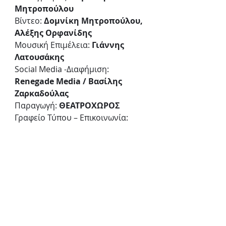
Μητροπούλου
Βίντεο: 
Δομνίκη Μητροπούλου, 
Αλέξης Ορφανίδης
Μουσική Επιμέλεια: 
Γιάννης 
Λατουσάκης
Social Media -Διαφήμιση: 
Renegade Media / Βασίλης 
Ζαρκαδούλας
Παραγωγή: 
ΘΕΑΤΡΟΧΩΡΟΣ
Γραφείο Τύπου – Επικοινωνία: 
Μαρία Τσολάκη
Παίζουν οι ηθοποιοί: 
Χρήστος 
Κοντογεώργης, Γιώργος 
Χριστοδούλου, Μαρία 
Προϊστάκη, Φανή 
Παναγιωτίδου