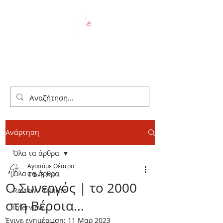
We Love Theater
Ανάρτηση
Όλα τα άρθρα
Αγαπάμε Θέατρο
Όλα τα άρθρα
9 Φεβ 2023
Ο Συνεργός | το 2000
Review / Tribute
στη Βέροια...
Interview
Έγινε ενημέρωση:
11 Μαρ 2023