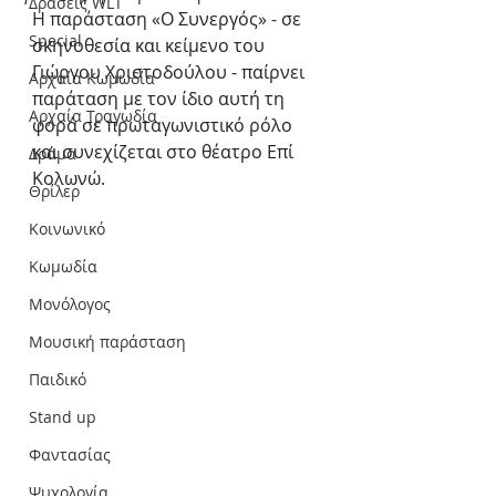
Δράσεις WLT
Η παράσταση «Ο Συνεργός» - σε 
Special
σκηνοθεσία και κείμενο του 
Γιώργου Χριστοδούλου - παίρνει 
Αρχαία Κωμωδία
παράταση ​με τον ίδιο αυτή τη 
Αρχαία Τραγωδία
φορά σε πρωταγωνιστικό ρόλο ​​
και συνεχίζεται στο θέατρο Επί 
Δράμα
Κολωνώ.
Θρίλερ
Κοινωνικό
Κωμωδία
Μονόλογος
Μουσική παράσταση
Παιδικό
Stand up
Φαντασίας
Ψυχολογία