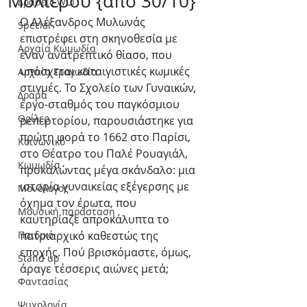
Μολίερου {από 30/10}
Δράσεις WLT
Ο Αλέξανδρος Μυλωνάς 
Special
επιστρέφει στη σκηνοθεσία με 
Αρχαία Κωμωδία
έναν ανατρεπτικό θίασο, που 
υπόσχεται καταιγιστικές κωμικές 
Αρχαία Τραγωδία
στιγμές. Το Σχολείο των Γυναικών, 
Δράμα
έργο-σταθμός του παγκόσμιου 
Θρίλερ
ρεπερτορίου, παρουσιάστηκε για 
πρώτη φορά το 1662 στο Παρίσι, 
Κοινωνικό
στο Θέατρο του Παλέ Ρουαγιάλ, 
Κωμωδία
προκαλώντας μέγα σκάνδαλο: μια 
ιστορία γυναικείας εξέγερσης με 
Μονόλογος
όχημα τον έρωτα, που 
Μουσική παράσταση
καυτηρίαζε απροκάλυπτα το 
Παιδικό
πατριαρχικό καθεστώς της 
εποχής. Πού βρισκόμαστε, όμως, 
Stand up
άραγε τέσσερις αιώνες μετά;
Φαντασίας
Ψυχολογία