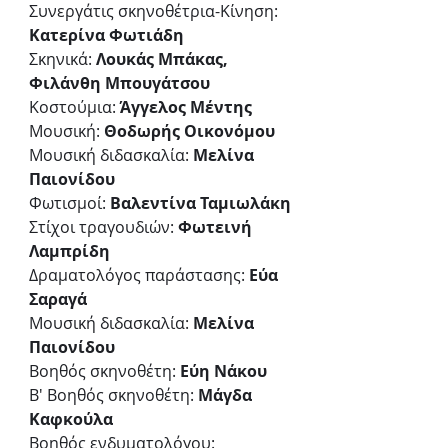
Συνεργάτις σκηνοθέτρια-Κίνηση: 
Κατερίνα Φωτιάδη
Σκηνικά: 
Λουκάς Μπάκας, 
Φιλάνθη Μπουγάτσου
Κοστούμια: 
Άγγελος Μέντης
Μουσική: 
Θοδωρής Οικονόμου
Μουσική διδασκαλία: 
Μελίνα 
Παιονίδου
Φωτισμοί: 
Βαλεντίνα Ταμιωλάκη
Στίχοι τραγουδιών: 
Φωτεινή 
Λαμπρίδη
Δραματολόγος παράστασης:
 Εύα 
Σαραγά
Μουσική διδασκαλία:
 Μελίνα 
Παιονίδου
Βοηθός σκηνοθέτη: 
Εύη Νάκου
Β' Βοηθός σκηνοθέτη:
 Μάγδα 
Καφκούλα
Βοηθός ενδυματολόγου: