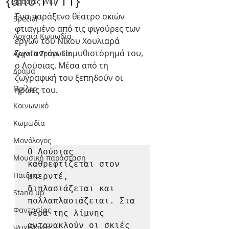
{από 11/11}
Δράσεις WLT
Ένα παράξενο θέατρο σκιών 
Special
φτιαγμένο από τις φιγούρες των 
Αρχαία Κωμωδία
έργων του Νίκου Χουλιαρά 
ζωντανεύει το μυθιστόρημά του, 
Αρχαία Τραγωδία
ο Λούσιας. Μέσα από τη 
Δράμα
ζωγραφική του ξεπηδούν οι 
Θρίλερ
ήρωες του. 
Κοινωνικό
Κωμωδία
Μονόλογος
Ο Λούσιας 
Μουσική παράσταση
καθρεφτίζεται στον 
Παιδικό
μπερντέ, 
διπλασιάζεται και 
Stand up
πολλαπλασιάζεται. Στα 
Φαντασίας
νερά της λίμνης 
αντανακλούν οι σκιές 
Ψυχολογία