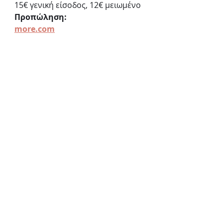
15€ γενική είσοδος, 12€ μειωμένο
Προπώληση:
more.com
Από Μηχανής Θέατρο
Ακαδήμου 13, Μεταξουργείο
Από Μηχανής Θέατρο
«Στη σκιά του Λούσια»
Κοινωνικό
Μονόλογος
Πρόσφατες
Εμφάνιση
όλων
αναρτήσεις