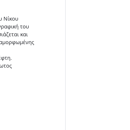
Blog
υ Νίκου 
γραφική του 
ιάζεται και 
αραμορφωμένης 
έφτη. 
ωτος 