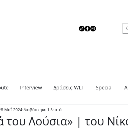
 Love Theater
bute
Interview
Δράσεις WLT
Special
Α
28 Μαΐ 2024
διαβάστηκε 1 λεπτά
μα
Θρίλερ
Κοινωνικό
Κωμωδία
Μονό
ά του Λούσια» | του Νίκ