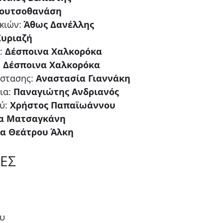
Κουτσοθανάση
κιών:
 Άθως Δανέλλης
Κυριαζή
: 
Δέσποινα Χαλκορόκα
 
Δέσποινα Χαλκορόκα
στασης: 
Αναστασία Γιαννάκη
ια: 
Παναγιώτης Ανδριανός
ύ:
 Χρήστος Παπαϊωάννου
α Ματσαγκάνη
ία Θεάτρου Άλκη
ΕΣ
ου