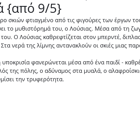
 {από 9/5}
Παιδικό
Stand up
Φαντασίας
Ψυχολογία
ρο σκιών φτιαγμένο από τις φιγούρες των έργων το
ει το μυθιστόρημά του, ο Λούσιας. Μέσα από τη ζω
του. Ο Λούσιας καθρεφτίζεται στον μπερντέ, διπλασ
 Στα νερά της λίμνης αντανακλούν οι σκιές μιας π
 υποκρισία φανερώνεται μέσα από ένα παιδί - καθρ
λός της πόλης, ο αδύναμος στα μυαλά, ο αλαφροΐσκι
υμίσει την τρυφερότητα.