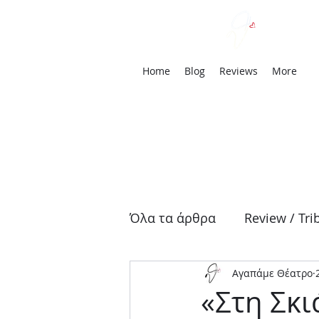
We
Home
Blog
Reviews
More
Όλα τα άρθρα
Review / Tri
Αγαπάμε Θέατρο
Αρχαία Τραγωδία
Δρά
«Στη Σκι