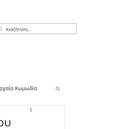
ρχαία Κωμωδία
λογος
ου