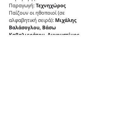
Παραγωγή: 
Τεχνηχώρος 
Παίζουν οι ηθοποιοί (σε 
αλφαβητική σειρά): 
Μιχάλης 
Βαλάσογλου, Βάσω 
Καβαλιεράτου, Αυγουστίνος 
Κούμουλος, Μαρία Μαντά
ΠΛΗΡΟΦΟΡΙΕΣ
Πρεμιέρα: 
27 Νοεμβρίου
Παραστάσεις:
27 Νοεμβρίου - 2 Ιανουαρίου
Ημερομηνίες & ώρες 
παράστασης:
Δευτέρα - Τρίτη στις 21.00
Τιμές εισιτηρίων:
20€ γενική είσοδος, 15€ μειωμένο
Προπώληση: