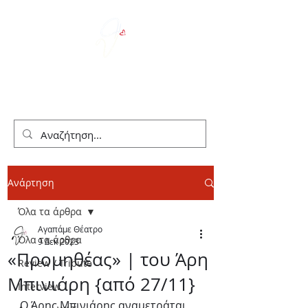
We Love Theater
Ανάρτηση
Όλα τα άρθρα
Αγαπάμε Θέατρο
Όλα τα άρθρα
9 Δεκ 2023
«Προμηθέας» | του Άρη
Review / Tribute
Μπινιάρη {από 27/11}
Interview
Ο Άρης Μπινιάρης αναμετράται 