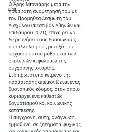
Ο Άρης Μπινιάρης μετά την 
Blog
πρόσφατη αναμέτρησή του με 
τον Προμηθέα Δεσμώτη του 
Αισχύλου (Φεστιβάλ Αθηνών και 
Επιδαύρου 2021), επιχειρεί να 
διερευνήσει τους δυσοίωνους 
παραλληλισμούς μεταξύ του 
αρχαίου αυτού μύθου και των 
σκοτεινών κεφαλαίων της 
σύγχρονης ιστορίας.  
Στο πρωτότυπο κείμενο της 
παράστασης απεικονίζεται ένας 
δυστοπικός κόσμος, στον οποίο 
κυριαρχεί ένα καθεστώς 
δογματισμού και κοινωνικής 
καταπίεσης.   
Η σύγχρονη, αυτή, ανάγνωση, 
εμβαθύνει σε ζητήματα ψυχικής 
και κοινωνικής απομόνωσης και 