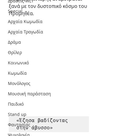
Δράσεις WLT
ξανά με τον δυστοπικό κόσμο του 
Special
Προμηθέα.
Αρχαία Κωμωδία
Αρχαία Τραγωδία
Δράμα
Θρίλερ
Κοινωνικό
Κωμωδία
Μονόλογος
Μουσική παράσταση
Παιδικό
Stand up
«Έζησα βαδίζοντας 
Φαντασίας
στην άβυσσο»
Ψυχολογία