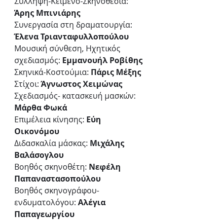
Σύλληψη-Κείμενο-Σκηνοθεσία: 
Άρης Μπινιάρης
Συνεργασία στη δραματουργία: 
Έλενα Τριανταφυλλοπούλου
Μουσική σύνθεση, Ηχητικός 
σχεδιασμός: 
Εμμανουήλ Ροβίθης
Σκηνικά-Κοστούμια: 
Πάρις Μέξης
Στίχοι: 
Άγνωστος Χειμώνας
Σχεδιασμός- κατασκευή μασκών: 
Μάρθα Φωκά
Επιμέλεια κίνησης: 
Εύη 
Οικονόμου
Διδασκαλία μάσκας: 
Μιχάλης 
Βαλάσογλου
Βοηθός σκηνοθέτη: 
Νεφέλη 
Παπαναστασοπούλου
Βοηθός σκηνογράφου-
ενδυματολόγου:
 Αλέγια 
Παπαγεωργίου