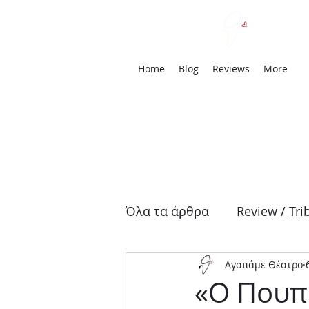
We
Home
Blog
Reviews
More
Όλα τα άρθρα
Review / Tri
Αγαπάμε Θέατρο
Αρχαία Τραγωδία
Δρά
«Ο Πουπ