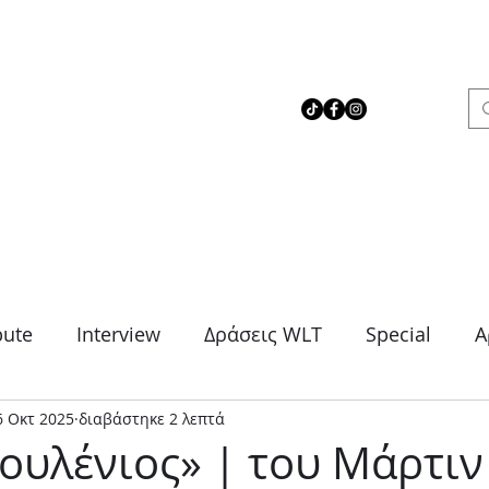
 Love Theater
bute
Interview
Δράσεις WLT
Special
Α
6 Οκτ 2025
διαβάστηκε 2 λεπτά
μα
Θρίλερ
Κοινωνικό
Κωμωδία
Μονό
ουλένιος» | του Μάρτιν