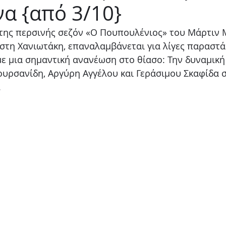
α {από 3/10}
Παιδικό
Stand up
Φαντασίας
Ψυχολογία
 της περσινής σεζόν «Ο Πουπουλένιος» του Μάρτιν 
στη Χανιωτάκη, επαναλαμβάνεται για λίγες παραστά
ε μια σημαντική ανανέωση στο θίασο: Την δυναμική
υρσανίδη, Αργύρη Αγγέλου και Γεράσιμου Σκαφίδα 
.