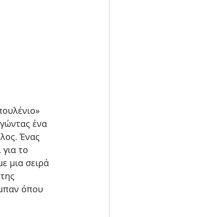
πουλένιο»
ργώντας ένα
λος. Ένας
 για το
με μια σειρά
 της
ύμπαν όπου