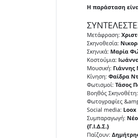
Η παράσταση είνα
ΣΥΝΤΕΛΕΣΤΕ
Μετάφραση: 
Χρισ
Σκηνοθεσία: 
Νικορ
Σκηνικά: 
Μαρία Φι
Κοστούμια: 
Ιωάνν
Μουσική: 
Γιάννης
Κίνηση: 
Φαίδρα Ν
Φωτισμοί: 
Τάσος Π
Βοηθός Σκηνοθέτη:
Φωτογραφίες &amp; 
Social media:
 Loox
Συμπαραγωγή: 
Νέο
{Γ.Ι.Δ.Σ.}
Παίζουν: 
Δημήτρης