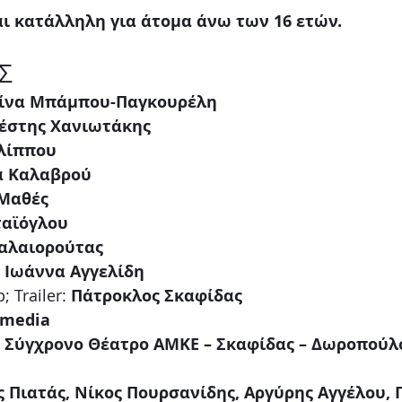
ι κατάλληλη για άτομα άνω των 16 ετών.
Σ
τίνα Μπάμπου-Παγκουρέλη
έστης Χανιωτάκης
λίππου
α Καλαβρού
 Μαθές
ταϊόγλου
αλαιορούτας 
 
Ιωάννα Αγγελίδη
Trailer: 
Πάτροκλος Σκαφίδας
 media
 Σύγχρονο Θέατρο ΑΜΚΕ – Σκαφίδας – Δωροπούλου
 Πιατάς, Νίκος Πουρσανίδης, Αργύρης Αγγέλου, 