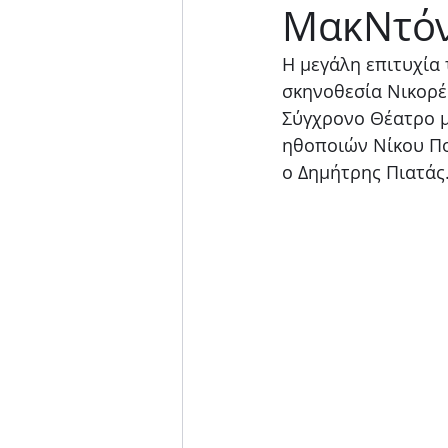
ΜακΝτόν
Μουσική παράσταση
Η μεγάλη επιτυχία
σκηνοθεσία Νικορέ
Σύγχρονο Θέατρο μ
ηθοποιών Νίκου Πο
ο Δημήτρης Πιατάς