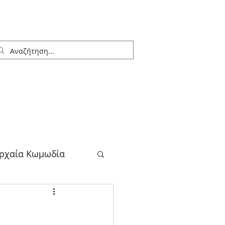
ρχαία Κωμωδία
λογος