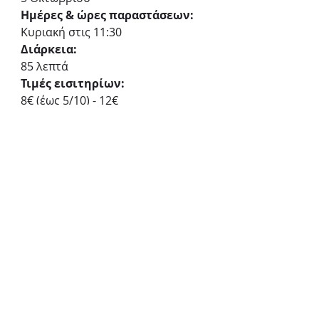
Ημέρες & ώρες παραστάσεων:
Κυριακή στις 11:30
Διάρκεια:
85 λεπτά
Τιμές εισιτηρίων:
8€ (έως 5/10) - 12€
Προπώληση:
more.com
Θέατρο Άλφα - Ληναίος - 
Φωτίου
28ης Οκτωβρίου (Πατησίων) 37 & 
Στουρνάρα 51, Αθήνα
«Οι περιπέτειες του Τομ Σόγιερ»
Θέατρο Άλφα Ληναίος-Φωτίου