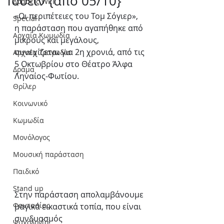
Τουέιν {από 05/10}
Δράσεις WLT
«Οι περιπέτειες του Τομ Σόγιερ», 
Special
η παράσταση που αγαπήθηκε από 
Αρχαία Κωμωδία
μικρούς και μεγάλους, 
συνεχίζεται για 2η χρονιά, από τις 
Αρχαία Τραγωδία
5 Οκτωβρίου στο Θέατρο Άλφα 
Δράμα
Ληναίος-Φωτίου. 
Θρίλερ
Κοινωνικό
Κωμωδία
Μονόλογος
Μουσική παράσταση
Παιδικό
Stand up
Στην παράσταση απολαμβάνουμε 
Φαντασίας
μαγικά εικαστικά τοπία, που είναι 
συνδυασμός
Ψυχολογία