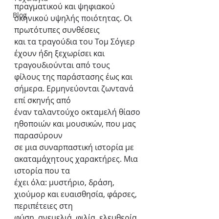
πραγματικού και ψηφιακού 
Blog
σκηνικού υψηλής ποιότητας. Οι 
πρωτότυπες συνθέσεις
και τα τραγούδια του Τομ Σόγιερ 
έχουν ήδη ξεχωρίσει και 
τραγουδιούνται από τους
φίλους της παράστασης έως και 
σήμερα. Ερμηνεύονται ζωντανά 
επί σκηνής από
έναν ταλαντούχο οκταμελή θίασο 
ηθοποιών και μουσικών, που μας 
παρασύρουν
σε μια συναρπαστική ιστορία με 
ακαταμάχητους χαρακτήρες. Μια 
ιστορία που τα
έχει όλα: μυστήριο, δράση, 
χιούμορ και ευαισθησία, φάρσες, 
περιπέτειες στη
φύση, ανεμελιά, φιλία, ελευθερία 