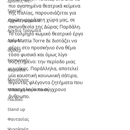
Δράσεις WLT
πιο αγαπημένα θεατρικά κείμενα 
Special
της Ιταλίας, παρουσιάζεται για 
πρώτη φορά στη χώρα μας, σε 
Αρχαία Κωμωδία
σκηνοθεσία της Δώρας Παρδάλη. 
Αρχαία Τραγωδία
Το τολμηρό κωμικό θεατρικό έργο 
Δράμα
του Mattia Torre δε διστάζει να 
φέρει στο προσκήνιο ένα θέμα 
Θρίλερ
τόσο φυσικό και όμως λίγο 
Κοινωνικό
συζητημένο: την περίοδο μιας 
γυναίκας. Παράλληλα, αποτελεί 
Κωμωδία
μία καυστική κοινωνική σάτιρα, 
Μονόλογος
θίγοντας φλέγοντα ζητήματα που 
απασχολούν το σύγχρονο 
Μουσική παράσταση
άνθρωπο.
Παιδικό
Stand up
Φαντασίας
Ψυχολογία