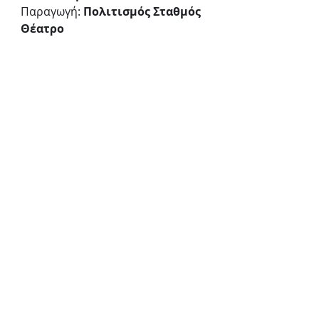
Παραγωγή: 
Πολιτισμός Σταθμός 
Θέατρο
ΠΛΗΡΟΦΟΡΙΕΣ
Πρεμιέρα:
23 Οκτωβρίου
Ημέρες & ώρες παραστάσεων:
Πέμπτη στις 21:00
Διάρκεια:
85 λεπτά
Τιμές εισιτηρίων:
15€ κανονικό, 12€ μειωμένο
Προπώληση:
more.com
Θέατρο Σταθμός
Βίκτωρος Ουγκώ 55, Μεταξουργείο