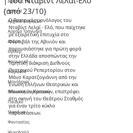
| του Νταβίντ Λελαί-Ελό
Δράσεις WLT
{από 23/10}
Special
Ο θεατρικός μονόλογος του 
Αρχαία Κωμωδία
Νταβίντ Λελαί - Ελό, που παίχτηκε 
Αρχαία Τραγωδία
με εξαιρετική επιτυχία στο 
Δράμα
Φεστιβάλ της Αβινιόν και 
παρουσιάστηκε για πρώτη φορά 
Θρίλερ
στην Ελλάδα αποσπώντας την 
Κοινωνικό
Τιμητική διάκριση Διεθνούς 
Θεατρικού Ρεπερτορίου στον 
Κωμωδία
Μάνο Καρατζογιάννη από την 
Μονόλογος
Ένωση Ελλήνων Θεατρικών και 
Μουσικών Κριτικών, επιστρέφει 
Μουσική παράσταση
στη σκηνή του Θεάτρου Σταθμός 
Παιδικό
για έναν τρίτο κύκλο 
Stand up
παραστάσεων.            
Φαντασίας
Ψυχολογία