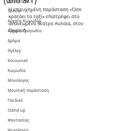
{από 8/1}
Δράσεις WLT
Η επιτυχημένη παράσταση «Όσο 
Special
κρατάει το ταξί» επιστρέφει στο 
Αρχαία Κωμωδία
ανανεωμένο θέατρο Αυλαία, στον 
Πειραιά.
Αρχαία Τραγωδία
Δράμα
Θρίλερ
Κοινωνικό
Κωμωδία
Μονόλογος
Μουσική παράσταση
Παιδικό
Stand up
Φαντασίας
Ψυχολογία