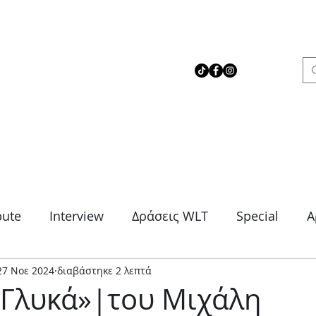
 Love Theater
bute
Interview
Δράσεις WLT
Special
Α
27 Νοε 2024
διαβάστηκε 2 λεπτά
μα
Θρίλερ
Κοινωνικό
Κωμωδία
Μονό
 Γλυκά»|του Μιχάλη