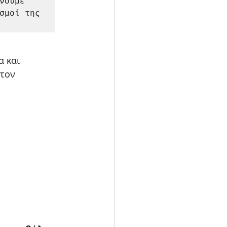
ουμε 
σμοί της 
 και 
τον 