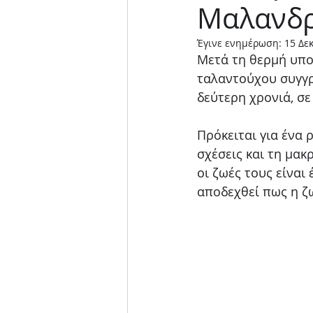
Μαλανδρ
Μουσική παράσταση
Έγινε ενημέρωση:
15 Δε
Μετά τη θερμή υποδ
ταλαντούχου συγγρ
δεύτερη χρονιά, σ
Πρόκειται για ένα 
σχέσεις και τη μακ
οι ζωές τους είναι
αποδεχθεί πως η ζω