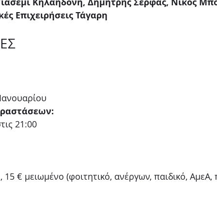
Γιασεμί Κηλαηδόνη, Δημήτρης Σέρφας, Νίκος Μ
κές Επιχειρήσεις Τάγαρη
ΕΣ
 Ιανουαρίου
αραστάσεων:
τις 21:00
ς, 15 € μειωμένο (φοιτητικό, ανέργων, παιδικό, ΑμεΑ,