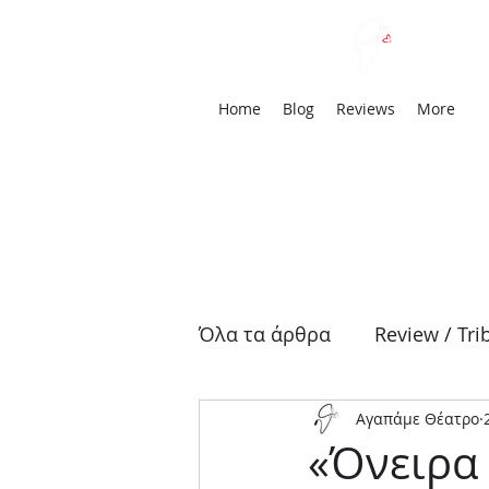
We
Home
Blog
Reviews
More
Όλα τα άρθρα
Review / Tri
Αγαπάμε Θέατρο
Αρχαία Τραγωδία
Δρά
«Όνειρα