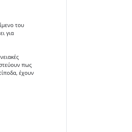
Blog
ίμενο του 
ι για 
νειακές 
ιστεύουν πως 
τίποδα, έχουν 