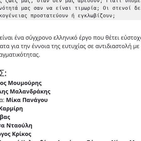
ς ζωές μας, όταν δεν μας αρέσουν; Γιατί υπομέν
νότητά μας σαν να είναι τιμωρία; Οι στενοί δε
κογένειας προστατεύουν ή εγκλωβίζουν;
είναι ένα σύγχρονο ελληνικό έργο που θέτει εύστοχα
τα για την έννοια της ευτυχίας σε αντιδιαστολή με 
αγματικότητας.
Σ:
ος Μουμούρης
λης Μαλανδράκης
α: 
Μίκα Πανάγου
Καρμίρη
ρβας
σα Νταούλη
γος Κρίκος