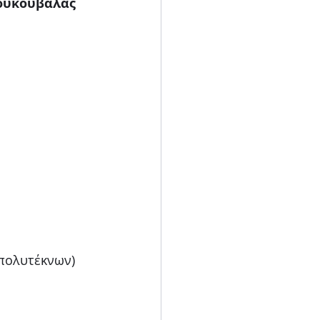
πουκουβάλας
 πολυτέκνων)