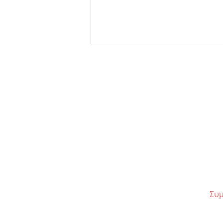
Review | Το μαχαίρι στο
«Κόκκαλο»
Συμ