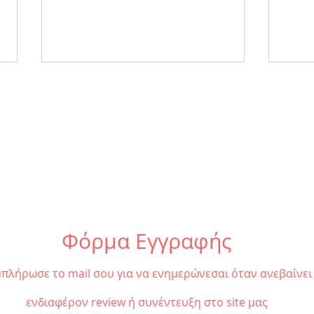
Review | «Γυάλινος
Revi
Κόσμος» μια οικογένεια
του 
τόσο εύθραυστη και
ακού
Φόρμα Εγγραφής
διάφανη όσο το γυαλί
θρά
πλήρωσε το mail σου για να ενημερώνεσαι όταν ανεβαίνει
ενδιαφέρον review ή συνέντευξη στο site μας