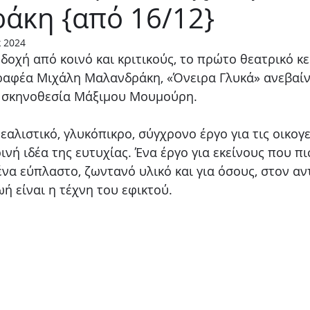
άκη {από 16/12}
Παιδικό
Stand up
Φαντασίας
Ψυχολογία
κ 2024
οχή από κοινό και κριτικούς, το πρώτο θεατρικό κε
αφέα Μιχάλη Μαλανδράκη, «Όνειρα Γλυκά» ανεβαίνε
ε σκηνοθεσία Μάξιμου Μουμούρη.
ρεαλιστικό, γλυκόπικρο, σύγχρονο έργο για τις οικογε
ρινή ιδέα της ευτυχίας. Ένα έργο για εκείνους που π
 ένα εύπλαστο, ζωντανό υλικό και για όσους, στον αν
ή είναι η τέχνη του εφικτού.