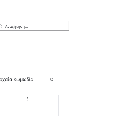
ρχαία Κωμωδία
λογος