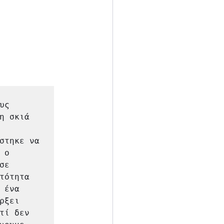
ς 
 σκιά 
στηκε να 
ο 
ε 
ότητα 
ένα 
ξει 
ί δεν 