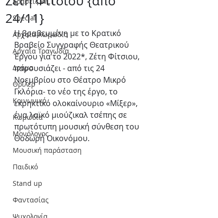
Ζέτη Φίτσιου {από
Δράσεις WLT
24/11}
Special
Η βραβευμένη με το Κρατικό 
Αρχαία Κωμωδία
Βραβείο Συγγραφής Θεατρικού 
Αρχαία Τραγωδία
Έργου για το 2022*, Ζέτη Φίτσιου, 
Δράμα
παρουσιάζει - από τις 24 
Νοεμβρίου στο Θέατρο Μικρό 
Θρίλερ
Γκλόρια- το νέο της έργο, το 
Κοινωνικό
εκρηκτικό ολοκαίνουριο «Μίξερ», 
ένα λαϊκό μιούζικαλ τσέπης σε 
Κωμωδία
πρωτότυπη μουσική σύνθεση του 
Μονόλογος
Θοδωρή Οικονόμου. 
Μουσική παράσταση
Παιδικό
Stand up
Φαντασίας
Ψυχολογία