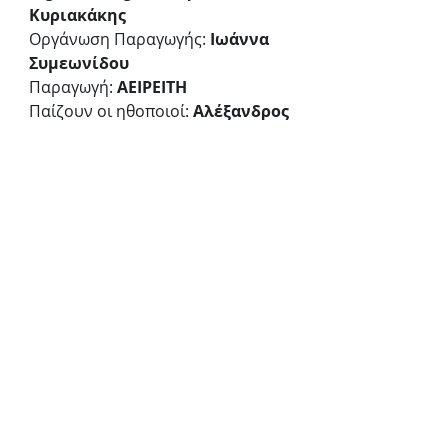
Κυριακάκης
Οργάνωση Παραγωγής: 
Ιωάννα 
Συμεωνίδου
Παραγωγή: 
ΑΕΙΡΕΙΤΗ
Παίζουν οι ηθοποιοί: 
Αλέξανδρος 
Σιάτρας, Έλενα Χαραλαμπούδη
Επί σκηνής ο μουσικός: 
Κωνσταντίνος Τσιμπούκης
ΠΛΗΡΟΦΟΡΙΕΣ: 
Πρεμιέρα:
24 Νοεμβρίου
Παραστάσεις:
24 Νοεμβρίου - 25 Φεβρουαρίου
Ημερομηνίες & ώρες 
παραστάσεων:
Παρασκευή στις 21:15 
Σάββατο στις 18:15 και 21:15