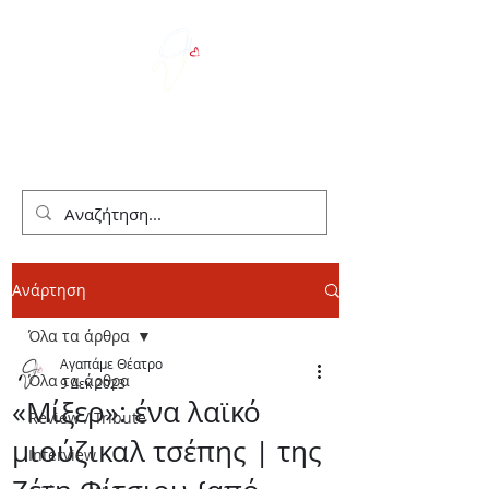
We Love Theater
Ανάρτηση
Όλα τα άρθρα
Αγαπάμε Θέατρο
Όλα τα άρθρα
9 Δεκ 2023
«Μίξερ»: ένα λαϊκό
Review / Tribute
μιούζικαλ τσέπης | της
Interview