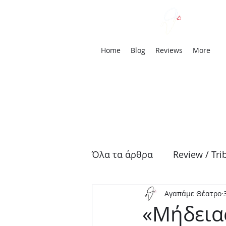
We
Home
Blog
Reviews
More
Όλα τα άρθρα
Review / Tri
Αγαπάμε Θέατρο
Αρχαία Τραγωδία
Δρά
«Μήδειας