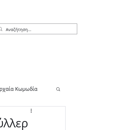
ρχαία Κωμωδία
λογος
ύλλερ