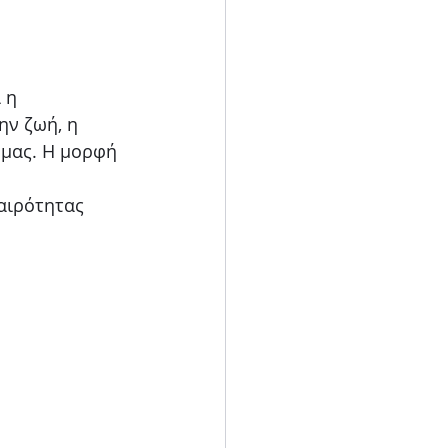
 η 
ν ζωή, η 
 μας. Η μορφή 
αιρότητας 