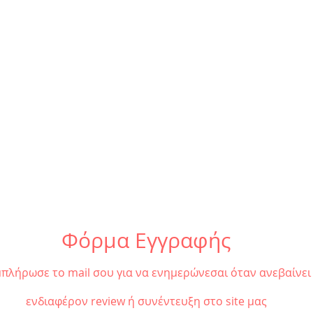
«Πέρσες» του Αισχύλου |
«Τρω
Καλοκαιρινή περιοδεία
από 
2026
Περι
Φόρμα Εγγραφής
πλήρωσε το mail σου για να ενημερώνεσαι όταν ανεβαίνει
ενδιαφέρον review ή συνέντευξη στο site μας