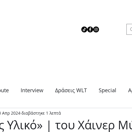
 Love Theater
bute
Interview
Δράσεις WLT
Special
Α
3 Απρ 2024
διαβάστηκε 1 λεπτά
μα
Θρίλερ
Κοινωνικό
Κωμωδία
Μονό
 Υλικό» | του Χάινερ Μ