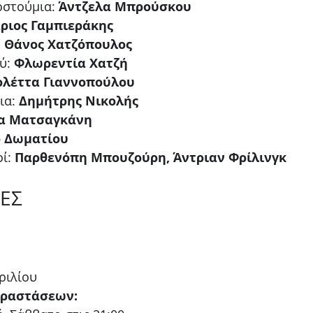
οστούμια: 
Άντζελα Μπρούσκου
ριος Γαμπιεράκης
 
Θάνος Χατζόπουλος
ύ: 
Φλωρεντία Χατζή
ολέττα Γιαννοπούλου
ια: 
Δημήτρης Νικολής
α Ματσαγκάνη
 Δωματίου
ί: 
Παρθενόπη Μπουζούρη, Άντριαν Φρίλινγκ
ΕΣ
ριλίου
αραστάσεων: