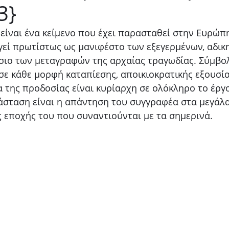
3}
Παιδικό
Stand up
Φαντασίας
Ψυχολογία
 είναι ένα κείμενο που έχει παρασταθεί στην Ευρώπη
ργεί πρωτίστως ως μανιφέστο των εξεγερμένων, αδικ
ίσιο των μεταγραφών της αρχαίας τραγωδίας. Σύμβολ
σε κάθε μορφή καταπίεσης, αποικιοκρατικής εξουσία
α της προδοσίας είναι κυρίαρχη σε ολόκληρο το έργο
άσταση είναι η απάντηση του συγγραφέα στα μεγάλα 
ς εποχής του που συναντιούνται με τα σημερινά.