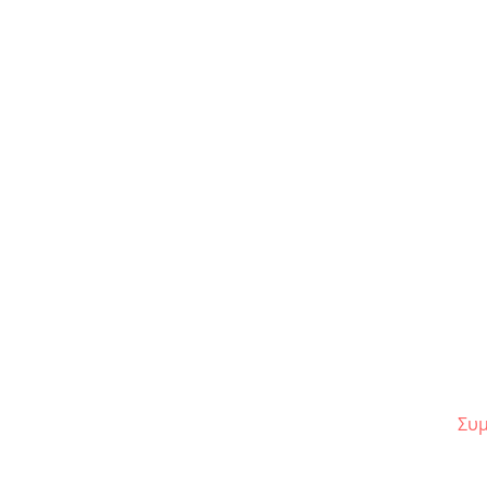
Tribute: Η πολυσυζητημένη
επιστροφή της «Αντιγόνης»
Συμ