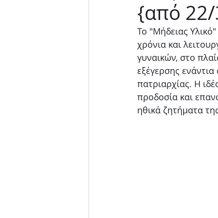
{από 22/
Μουσική παράσταση
Το "Μήδειας Υλικό"
χρόνια και λειτου
γυναικών, στο πλα
εξέγερσης ενάντια 
πατριαρχίας. Η ιδέ
προδοσία και επαν
ηθικά ζητήματα τη