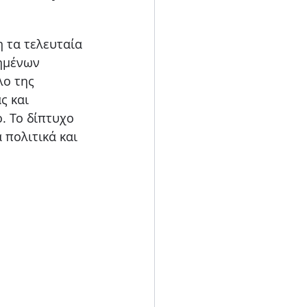
Blog
 τα τελευταία 
ημένων 
ο της 
ς και 
. Το δίπτυχο 
πολιτικά και 