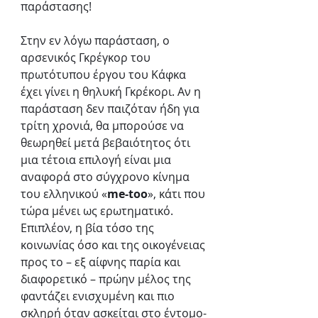
παράστασης!
Στην εν λόγω παράσταση, ο 
αρσενικός Γκρέγκορ του 
πρωτότυπου έργου του Κάφκα 
έχει γίνει η θηλυκή Γκρέκορι. Αν η 
παράσταση δεν παιζόταν ήδη για 
τρίτη χρονιά, θα μπορούσε να 
θεωρηθεί μετά βεβαιότητος ότι 
μια τέτοια επιλογή είναι μια 
αναφορά στο σύγχρονο κίνημα 
του ελληνικού «
me-too
», κάτι που 
τώρα μένει ως ερωτηματικό. 
Επιπλέον, η βία τόσο της 
κοινωνίας όσο και της οικογένειας 
προς το – εξ αίφνης παρία και 
διαφορετικό – πρώην μέλος της 
φαντάζει ενισχυμένη και πιο 
σκληρή όταν ασκείται στο έντομο-