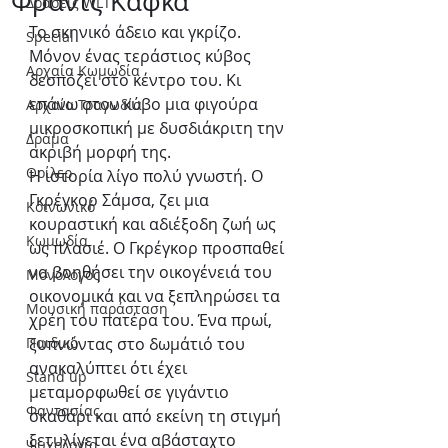
Φραντς Κάφκα
Δράσεις WLT
Το σκηνικό άδειο και γκρίζο. 
Special
Μόνον ένας τεράστιος κύβος 
Αρχαία Κωμωδία
δεσπόζει στο κέντρο του. Κι 
επάνω στον κύβο μια φιγούρα 
Αρχαία Τραγωδία
μικροσκοπική με δυσδιάκριτη την 
Δράμα
ακριβή μορφή της.
Θρίλερ
Η ιστορία λίγο πολύ γνωστή. O 
Γκρέγκορ Σάμσα, ζει μια 
Κοινωνικό
κουραστική και αδιέξοδη ζωή ως 
Κωμωδία
ως πλασιέ. Ο Γκρέγκορ προσπαθεί 
να βοηθήσει την οικογένειά του 
Μονόλογος
οικονομικά και να ξεπληρώσει τα 
Μουσική παράσταση
χρέη του πατέρα του. Ένα πρωί, 
Παιδικό
ξυπνώντας στο δωμάτιό του 
ανακαλύπτει ότι έχει 
Stand up
μεταμορφωθεί σε γιγάντιο 
Φαντασίας
σκαθάρι και από εκείνη τη στιγμή 
ξετυλίγεται ένα αβάσταχτο 
Ψυχολογία