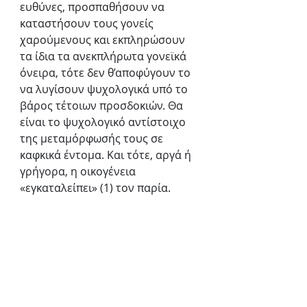
ευθύνες, προσπαθήσουν να 
καταστήσουν τους γονείς 
χαρούμενους και εκπληρώσουν 
τα ίδια τα ανεκπλήρωτα γονεϊκά 
όνειρα, τότε δεν θ’αποφύγουν το 
να λυγίσουν ψυχολογικά υπό το 
βάρος τέτοιων προσδοκιών. Θα 
είναι το ψυχολογικό αντίστοιχο 
της μεταμόρφωσής τους σε 
καφκικά έντομα. Και τότε, αργά ή 
γρήγορα, η οικογένεια 
«εγκαταλείπει» (1) τον παρία.
Ο πατέρας θα χρησιμοποιήσει βία 
για να συνετίσει ή ν’απωθήσει το 
αποκρουστικό πλέον ον κι η μάνα 
θα παραμείνει άπραγη, άβουλη, 
εκχωρημένη στην επιθυμία του 
συζύγου της κι αδυνατώντας να 