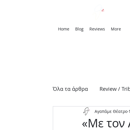
We
Home
Blog
Reviews
More
Όλα τα άρθρα
Review / Tri
Αγαπάμε Θέατρο
Αρχαία Τραγωδία
Δρά
«Με τον 