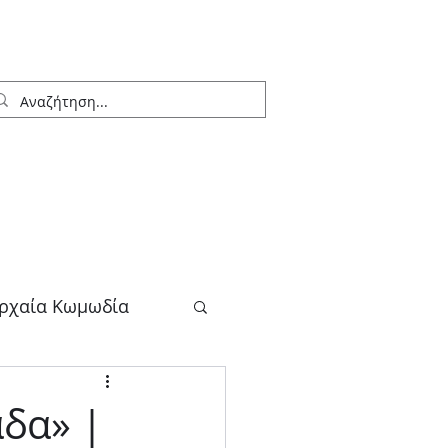
ρχαία Κωμωδία
λογος
άδα» |