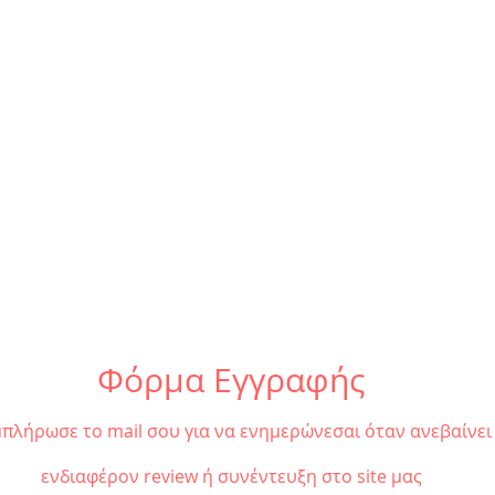
«O Λούτσιο και το ταξίδι
«Η Π
στον πλανήτη
Τραγ
Κιαροσκούρο» {από 25/1}
25/1
Φόρμα Εγγραφής
πλήρωσε το mail σου για να ενημερώνεσαι όταν ανεβαίνει
ενδιαφέρον review ή συνέντευξη στο site μας