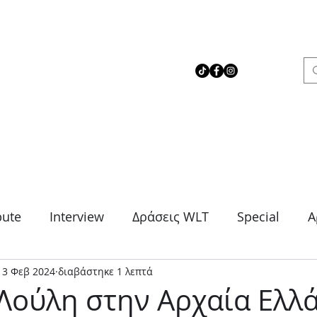
 Love Theater
bute
Interview
Δράσεις WLT
Special
Α
13 Φεβ 2024
διαβάστηκε 1 λεπτά
μα
Θρίλερ
Κοινωνικό
Κωμωδία
Μονό
Λούλη στην Αρχαία Ελλ