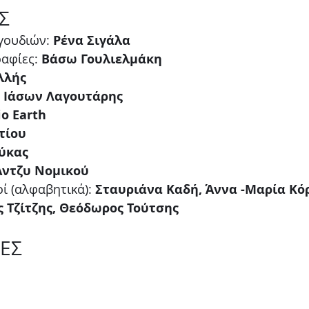
Σ
γουδιών: 
Ρένα Σιγάλα
αφίες: 
Βάσω Γουλιελμάκη
λλής
 
Ιάσων Λαγουτάρης
io Earth
τίου
ούκας
Άντζυ Νομικού
ί (αλφαβητικά): 
Σταυριάνα Καδή, Άννα -Μαρία Κόρ
ς Τζίτζης, Θεόδωρος Τούτσης
ΕΣ