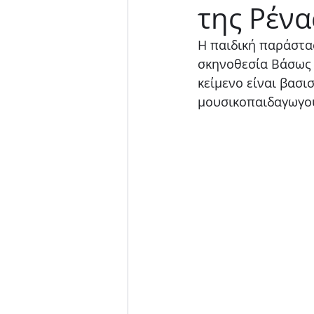
της Ρένα
Μουσική παράσταση
Η παιδική παράστα
σκηνοθεσία Βάσως 
κείμενο είναι βασι
μουσικοπαιδαγωγού 