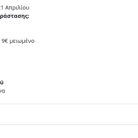
21 Απριλίου
αράστασης:
, 9€ μειωμένο
ού
να