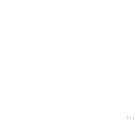
Παιδική θεατρική
παράσταση «Ηρακλής» |
Καλοκαιρινή Περιοδεία
Συμ