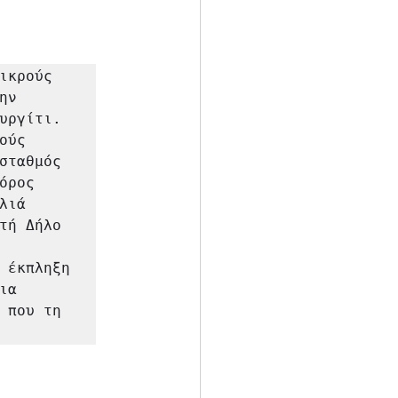
κρούς 
ν 
υργίτι. 
ύς 
σταθμός 
ρος 
ιά 
τή Δήλο 
 έκπληξη 
α 
 που τη 