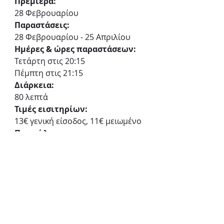
Πρεμιέρα:
28 Φεβρουαρίου
Παραστάσεις: 
28 Φεβρουαρίου - 25 Απριλίου
Ημέρες & ώρες παραστάσεων:
Τετάρτη στις 20:15
Πέμπτη στις 21:15
Διάρκεια:
80 λεπτά
Τιμές εισιτηρίων:
13€ γενική είσοδος, 11€ μειωμένο
Προπώληση:
more.com
Πολυχώρος VAULT THEATRE PLUS
Μελενίκου 26 Γκάζι, Βοτανικός
«η λεμονιά»
Πολυχώρος VAULT THEATRE PLUS
Μονόλογος