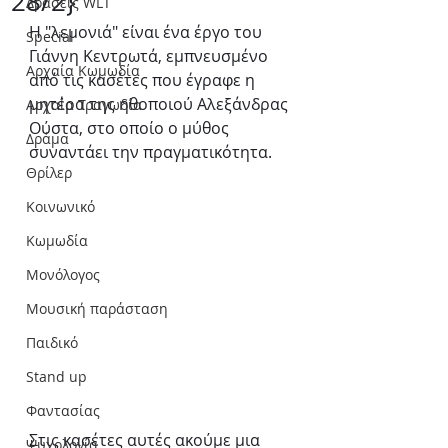
28/2}
Δράσεις WLT
Η "λεμονιά" είναι ένα έργο του 
Special
Γιάννη Κεντρωτά, εμπνευσμένο 
Αρχαία Κωμωδία
από τις κασέτες που έγραφε η 
μητέρα της ηθοποιού Αλεξάνδρας 
Αρχαία Τραγωδία
Ούστα, στο οποίο ο μύθος 
Δράμα
συναντάει την πραγματικότητα.
Θρίλερ
Κοινωνικό
Κωμωδία
Μονόλογος
Μουσική παράσταση
Παιδικό
Stand up
Φαντασίας
Στις κασέτες αυτές ακούμε μια 
Ψυχολογία