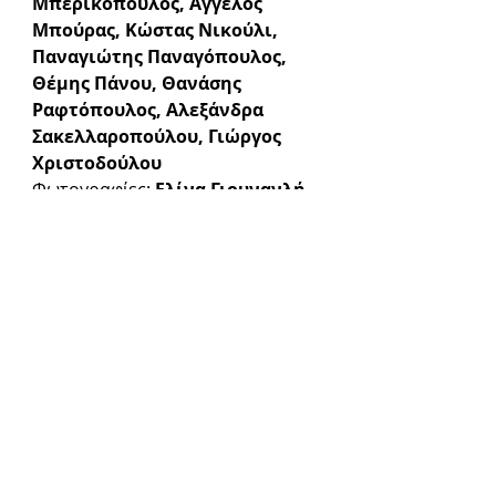
Μπερικόπουλος, Άγγελος 
Μπούρας, Κώστας Νικούλι, 
Παναγιώτης Παναγόπουλος, 
Θέμης Πάνου, Θανάσης 
Ραφτόπουλος, Αλεξάνδρα 
Σακελλαροπούλου, Γιώργος 
Χριστοδούλου
Φωτογραφίες: 
Ελίνα Γιουνανλή
Βίντεο:
 Νίκος Πάστρας
ΠΛΗΡΟΦΟΡΙΕΣ
Πρεμιέρα: 
13 Φεβρουαρίου
Παραστάσεις:
13 Φεβρουαρίου - 1 Ιουνίου
Ημέρες & ώρες παραστάσεων:
Τετάρτη στις 20:00 - Α' Μέρος 
Πέμπτη στις 20:00 - Β' Μέρος 
Παρασκευή στις 20:00 - Α' Μέρος 