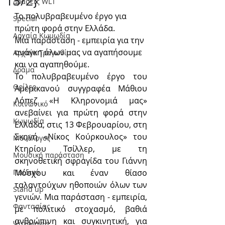
13/2}
Δράσεις WLT
Το πολυβραβευμένο έργο για 
Special
πρώτη φορά στην Ελλάδα. 
Αρχαία Κωμωδία
Μια παράσταση - εμπειρία για την 
ανάγκη όλων μας να αγαπήσουμε 
Αρχαία Τραγωδία
και να αγαπηθούμε.
Δράμα
Το πολυβραβευμένο έργο του 
Θρίλερ
Αμερικανού συγγραφέα Μάθιου 
Λόπεζ «Η Κληρονομιά μας» 
Κοινωνικό
ανεβαίνει για πρώτη φορά στην 
Κωμωδία
Ελλάδα, στις 13 Φεβρουαρίου, στη 
Σκηνή «Νίκος Κούρκουλος» του 
Μονόλογος
Κτηρίου Τσίλλερ, με τη 
Μουσική παράσταση
σκηνοθετική σφραγίδα του Γιάννη 
Παιδικό
Μόσχου και έναν θίασο 
ταλαντούχων ηθοποιών όλων των 
Stand up
γενιών. Μια παράσταση - εμπειρία, 
Φαντασίας
με πολιτικό στοχασμό, βαθιά 
ανθρώπινη και συγκινητική, για 
Ψυχολογία