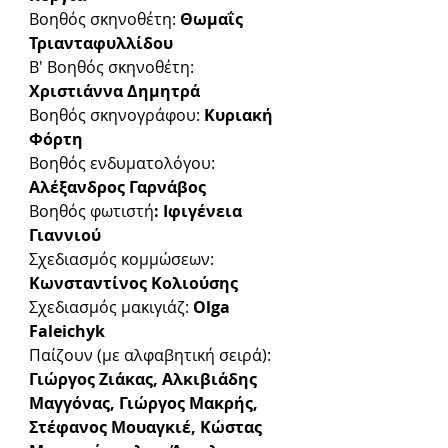
Βοηθός σκηνοθέτη: 
Θωμαΐς 
Τριανταφυλλίδου
Β' Βοηθός σκηνοθέτη:
Χριστιάννα Δημητρά
Βοηθός σκηνογράφου: 
Κυριακή 
Φόρτη
Βοηθός ενδυματολόγου: 
Αλέξανδρος Γαρνάβος
Βοηθός φωτιστή
: Ιφιγένεια 
Γιαννιού
Σχεδιασμός κομμώσεων:
Κωνσταντίνος Κολιούσης
Σχεδιασμός μακιγιάζ:
 Olga 
Faleichyk
Παίζουν (με αλφαβητική σειρά): 
Γιώργος Ζιάκας, Αλκιβιάδης 
Μαγγόνας, Γιώργος Μακρής, 
Στέφανος Μουαγκιέ, Κώστας 