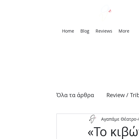
We
Home
Blog
Reviews
More
Όλα τα άρθρα
Review / Tri
Αγαπάμε Θέατρο
Αρχαία Τραγωδία
Δρά
«Το κιβώ