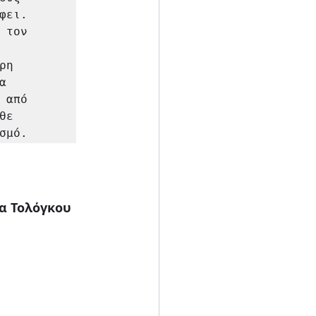
φει. 
τον 
η 
 
από 
ε 
σμό.
α Τολόγκου