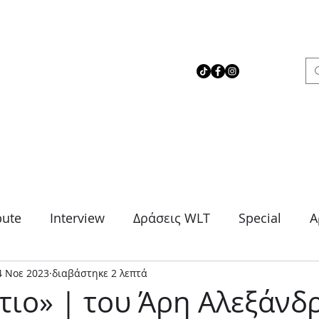
 Love Theater
bute
Interview
Δράσεις WLT
Special
Α
4 Νοε 2023
διαβάστηκε 2 λεπτά
μα
Θρίλερ
Κοινωνικό
Κωμωδία
Μονό
τιο» | του Άρη Αλεξάνδ