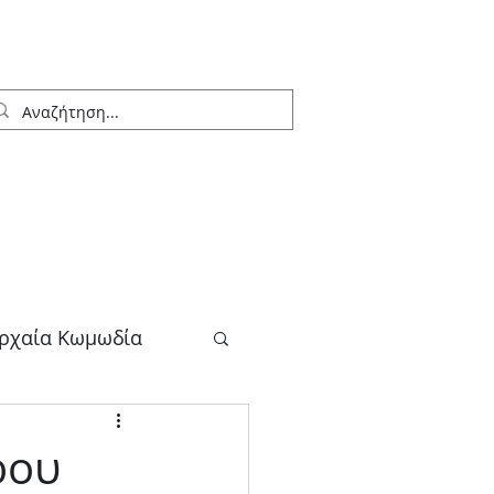
ρχαία Κωμωδία
λογος
ρου