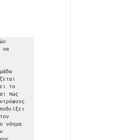
ν 
να 
άδα 
εται 
ι το 
ι πως 
ντρόφους 
ποδείξει 
ον 
ο νόημα 
 
υς 