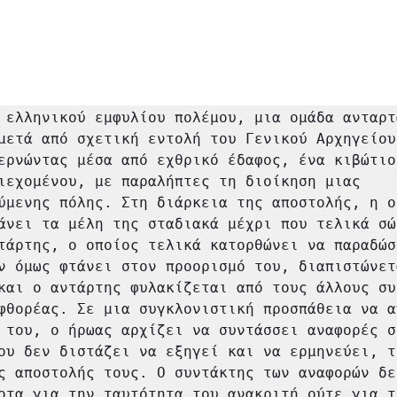
 ελληνικού εμφυλίου πολέμου, μια ομάδα ανταρτώ
μετά από σχετική εντολή του Γενικού Αρχηγείου 
ερνώντας μέσα από εχθρικό έδαφος, ένα κιβώτιο 
ιεχομένου, με παραλήπτες τη διοίκηση μιας 
ύμενης πόλης. Στη διάρκεια της αποστολής, η ομ
άνει τα μέλη της σταδιακά μέχρι που τελικά σώζ
τάρτης, ο οποίος τελικά κατορθώνει να παραδώσε
ν όμως φτάνει στον προορισμό του, διαπιστώνετα
και ο αντάρτης φυλακίζεται από τους άλλους συ
φθορέας. Σε μια συγκλονιστική προσπάθεια να α
 του, ο ήρωας αρχίζει να συντάσσει αναφορές στ
ου δεν διστάζει να εξηγεί και να ερμηνεύει, τ
ς αποστολής τους. Ο συντάκτης των αναφορών δεν
οτα για την ταυτότητα του ανακριτή ούτε για το