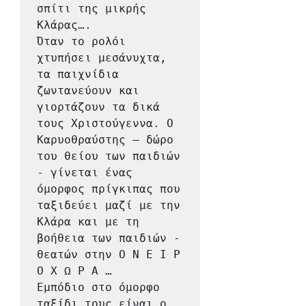
σπίτι της μικρής 
Κλάρας….

Όταν το ρολόι 
χτυπήσει μεσάνυχτα, 
τα παιχνίδια 
ζωντανεύουν και 
γιορτάζουν τα δικά 
τους Χριστούγεννα. Ο 
Καρυοθραύστης – δώρο 
του θείου των παιδιών 
- γίνεται ένας 
όμορφος πρίγκιπας που 
ταξιδεύει μαζί με την 
Κλάρα και με τη 
βοήθεια των παιδιών - 
θεατών στην Ο Ν Ε Ι Ρ 
Ο Χ Ω Ρ A …

Εμπόδιο στο όμορφο 
ταξίδι τους είναι ο 