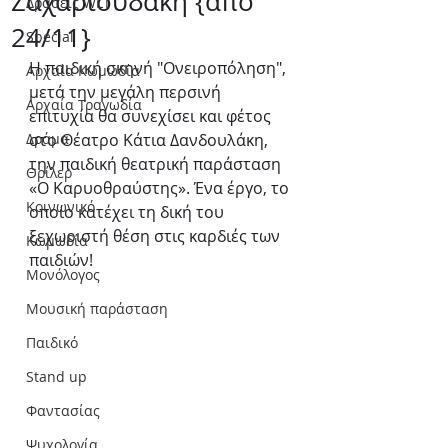
Ζαχαριουδάκη {από
Δράσεις WLT
24/11}
Special
Η παιδική σκηνή "Ονειροπόληση", 
Αρχαία Κωμωδία
μετά την μεγάλη περσινή 
Αρχαία Τραγωδία
επιτυχία θα συνεχίσει και φέτος 
Δράμα
στο Θέατρο Κάτια Δανδουλάκη, 
την παιδική θεατρική παράσταση 
Θρίλερ
«Ο Καρυοθραύστης». Ένα έργο, το 
Κοινωνικό
οποίο κατέχει τη δική του 
ξεχωριστή θέση στις καρδιές των 
Κωμωδία
παιδιών!
Μονόλογος
Μουσική παράσταση
Παιδικό
Stand up
Φαντασίας
Ψυχολογία