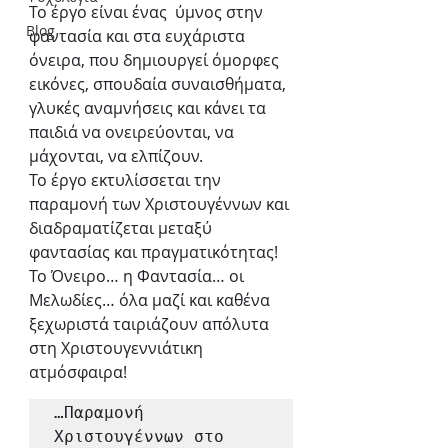
Το έργο είναι ένας  ύμνος στην 
Blog
φαντασία και στα ευχάριστα 
όνειρα, που δημιουργεί όμορφες 
εικόνες, σπουδαία συναισθήματα, 
γλυκές αναμνήσεις και κάνει τα 
παιδιά να ονειρεύονται, να 
μάχονται, να ελπίζουν.
Το έργο εκτυλίσσεται την 
παραμονή των Χριστουγέννων και 
διαδραματίζεται μεταξύ 
φαντασίας και πραγματικότητας!
Το Όνειρο… η Φαντασία… οι 
Μελωδίες… όλα μαζί και καθένα 
ξεχωριστά ταιριάζουν απόλυτα 
στη Χριστουγεννιάτικη 
ατμόσφαιρα!
…Παραμονή 
Χριστουγέννων στο 