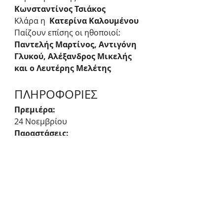
Κωνσταντίνος Τσιάκος
Κλάρα η  
Κατερίνα Καλουμένου
Παίζουν επίσης οι ηθοποιοί: 
Παντελής Μαρτίνος, Αντιγόνη 
Γλυκού, Αλέξανδρος Μικελής 
και ο Λευτέρης Μελέτης
ΠΛΗΡΟΦΟΡΙΕΣ
Πρεμιέρα:
24 Νοεμβρίου
Παραστάσεις:
24 Νοεμβρίου - 5 Ιανουαρίου
Ημέρες & ώρες παραστάσεων:
Κυριακή στις 11:00 και στις 15:00
Διάρκεια:
60 λεπτά
Τιμές εισιτηρίων:
13€ γενική είσοδος