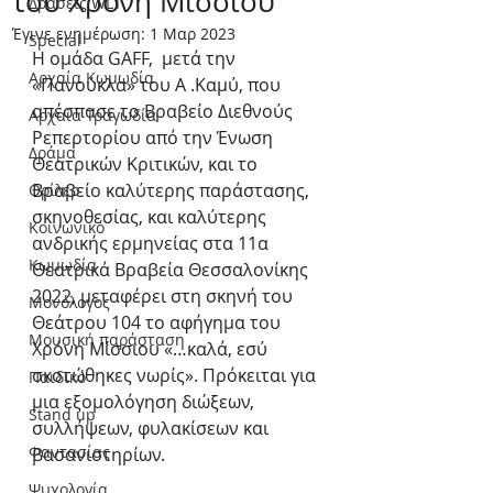
του Χρόνη Μίσσιου
Δράσεις WLT
Έγινε ενημέρωση:
1 Μαρ 2023
Special
Η ομάδα GAFF,  μετά την 
Αρχαία Κωμωδία
«Πανούκλα» του Α .Καμύ, που 
απέσπασε το Βραβείο Διεθνούς 
Αρχαία Τραγωδία
Ρεπερτορίου από την Ένωση 
Δράμα
Θεατρικών Κριτικών, και το 
Βραβείο καλύτερης παράστασης, 
Θρίλερ
σκηνοθεσίας, και καλύτερης 
Κοινωνικό
ανδρικής ερμηνείας στα 11α 
Κωμωδία
Θεατρικά Βραβεία Θεσσαλονίκης 
2022, μεταφέρει στη σκηνή του 
Μονόλογος
Θεάτρου 104 το αφήγημα του 
Μουσική παράσταση
Χρόνη Μίσσιου «…καλά, εσύ 
σκοτώθηκες νωρίς». Πρόκειται για 
Παιδικό
μια εξομολόγηση διώξεων, 
Stand up
συλλήψεων, φυλακίσεων και 
Φαντασίας
βασανιστηρίων.
Ψυχολογία