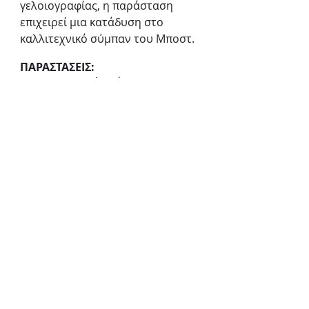
γελοιογραφίας, η παράσταση 
επιχειρεί μια κατάδυση στο 
καλλιτεχνικό σύμπαν του Μποστ.
ΠΑΡΑΣΤΑΣΕΙΣ:
08-09/07 Αρχαίο Θέατρο 
Επιδαύρου στις 21;00
ΤΙΜΕΣ ΕΙΣΙΤΗΡΙΩΝ: 
ΔΙΑΚΕΚΡΙΜΕΝΗ ΖΩΝΗ 50€ • ΖΩΝΗ 
Α΄ 45€ • ΖΩΝΗ Β΄ 25€/ ΜΑΘΗΤΙΚΟ 
(ΩΣ 18 ΕΤΩΝ) 13€ ΑΜΕΑ 5€ • ΑΝΩ 
ΔΙΑΖΩΜΑ 20€, 15€, 10€ • ΑΝΕΡΓΩΝ 
5€
ΠΡΟΠΩΛΗΣΗ ΕΙΣΙΤΗΡΙΩΝ: 
viva.gr
Εθνικό Θέατρο
Η Μήδεια
Κοινωνικό