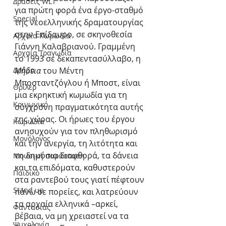
Δράσεις WLT
για πρώτη φορά ένα έργο-σταθμό 
Special
της νεοελληνικής δραματουργίας 
στην Επίδαυρο, σε σκηνοθεσία 
Αρχαία Κωμωδία
Γιάννη Καλαβριανού. Γραμμένη 
Αρχαία Τραγωδία
το 1993 σε δεκαπεντασύλλαβο, η 
Δράμα
Μήδεια 
του Μέντη 
Μποσταντζόγλου ή Μποστ, είναι 
Θρίλερ
μια εκρηκτική κωμωδία για τη 
Κοινωνικό
σύγχρονη πραγματικότητα αυτής 
της χώρας. Οι ήρωες του έργου 
Κωμωδία
ανησυχούν για τον πληθωρισμό 
Μονόλογος
και την ανεργία, τη λιτότητα και 
τη δημόσια διαφθορά, τα δάνεια 
Μουσική παράσταση
και τα επιδόματα, καθυστερούν 
Παιδικό
στα ραντεβού τους γιατί πέφτουν 
Stand up
πάνω σε πορείες, και λατρεύουν 
τα αρχαία ελληνικά –αρκεί, 
Φαντασίας
βέβαια, να μη χρειαστεί να τα 
Ψυχολογία