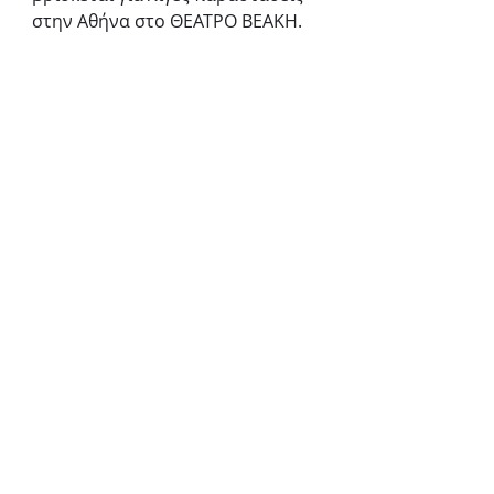
στην Αθήνα στο ΘΕΑΤΡΟ ΒΕΑΚΗ.
Κάθε Κυριακή στις 11:30π.μ. 
Έναρξη παραστάσεων 15 
Ιανουαρίου 2023.
Τιμή εισιτηρίου: από 10€
Εισιτήρια προπωλούνται στο 
viva.gr
και στο ταμείο του Θεάτρου 
ΒΕΑΚΗ Στουρνάρη 32, Αθήνα, 
Τηλ: 210 52 23 522 / 216 90 05 423
HELLO KITTY - Ας γίνουμε φίλοι
Θέατρο ΒΕΑΚΗ
Παιδικό
Πρόσφατες
Εμφάνιση
όλων