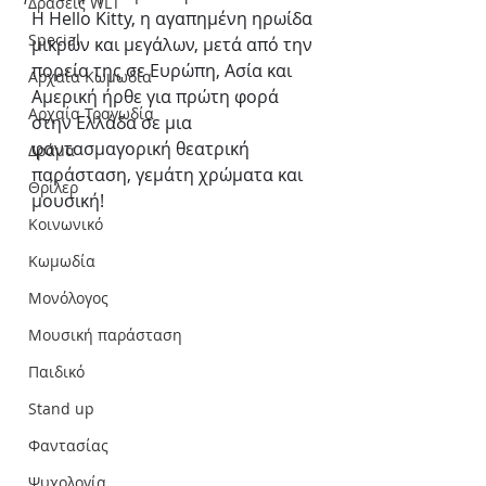
Δράσεις WLT
Η Hello Kitty, η αγαπημένη ηρωίδα 
Special
μικρών και μεγάλων, μετά από την 
πορεία της σε Ευρώπη, Ασία και 
Αρχαία Κωμωδία
Αμερική ήρθε για πρώτη φορά 
Αρχαία Τραγωδία
στην Ελλάδα σε μια 
φαντασμαγορική θεατρική 
Δράμα
παράσταση, γεμάτη χρώματα και 
Θρίλερ
μουσική!
Κοινωνικό
Κωμωδία
Μονόλογος
Μουσική παράσταση
Παιδικό
Stand up
Φαντασίας
Ψυχολογία