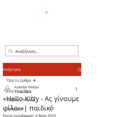
We Love Theater
Ανάρτηση
Όλα τα άρθρα
Αγαπάμε Θέατρο
Όλα τα άρθρα
17 Ιαν 2023
«Hello Kitty - Ας γίνουμε
Review / Tribute
φίλοι»| παιδικό
Interview
Έγινε ενημέρωση:
4 Μαρ 2023