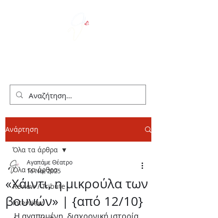
We Love Theater
Ανάρτηση
Όλα τα άρθρα
Αγαπάμε Θέατρο
Όλα τα άρθρα
16 Νοε 2025
«Χάιντι, η μικρούλα των
Review / Tribute
βουνών» | {από 12/10}
Interview
Η αγαπημένη, διαχρονική ιστορία 