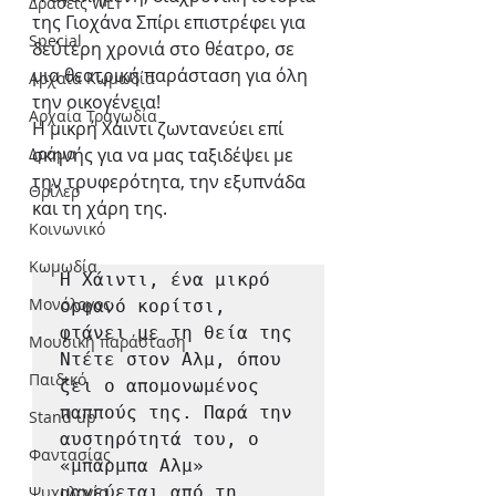
Δράσεις WLT
της Γιοχάνα Σπίρι επιστρέφει για 
Special
δεύτερη χρονιά στο θέατρο, σε 
μια θεατρική παράσταση για όλη 
Αρχαία Κωμωδία
την οικογένεια!
Αρχαία Τραγωδία
Η μικρή Χάιντι ζωντανεύει επί 
Δράμα
σκηνής για να μας ταξιδέψει με 
την τρυφερότητα, την εξυπνάδα 
Θρίλερ
και τη χάρη της.
Κοινωνικό
Κωμωδία
Η Χάιντι, ένα μικρό 
Μονόλογος
ορφανό κορίτσι, 
φτάνει με τη θεία της 
Μουσική παράσταση
Ντέτε στον Αλμ, όπου 
Παιδικό
ζει ο απομονωμένος 
παππούς της. Παρά την 
Stand up
αυστηρότητά του, ο 
Φαντασίας
«μπάρμπα Αλμ» 
Ψυχολογία
μαγεύεται από τη 