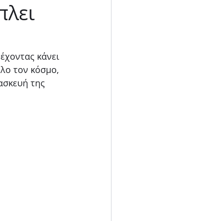
πλει
Blog
έχοντας κάνει 
λο τον κόσμο, 
ασκευή της 