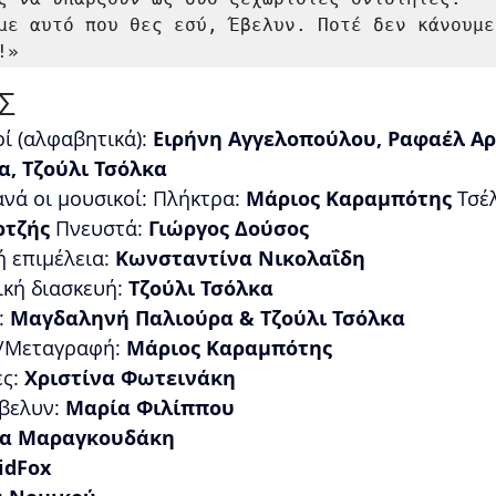
με αυτό που θες εσύ, Έβελυν. Ποτέ δεν κάνουμε 
!»
Σ
ί (αλφαβητικά): 
Ειρήνη Αγγελοπούλου, Ραφαέλ Αρ
, Τζούλι Τσόλκα
νά οι μουσικοί: Πλήκτρα: 
Μάριος Καραμπότης 
Τσέ
τζής 
Πνευστά:
 Γιώργος Δούσος
 επιμέλεια: 
Κωνσταντίνα Νικολαΐδη
ή διασκευή: 
Τζούλι Τσόλκα
 
Μαγδαληνή Παλιούρα & Τζούλι Τσόλκα
/Μεταγραφή: 
Μάριος Καραμπότης
ς:
 Χριστίνα Φωτεινάκη
βελυν: 
Μαρία Φιλίππου
να Μαραγκουδάκη
idFox