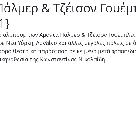
Πάλμερ & Τζέισον Γουέμ
Παιδικό
Stand up
Φαντασίας
Ψυχολογία
1}
ό άλμπουμ των Αμάντα Πάλμερ & Τζέισον Γουέμπλει 
σε Νέα Υόρκη, Λονδίνο και άλλες μεγάλες πόλεις σε ό
 φορά θεατρική παράσταση σε κείμενο μετάφραση/δι
 σκηνοθεσία της Κωνσταντίνας Νικολαΐδη.