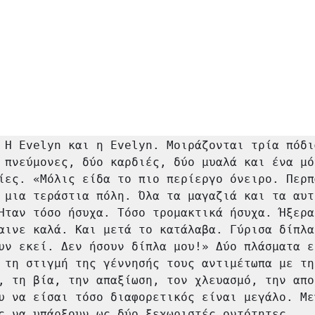
 Η Evelyn και η Evelyn. Μοιράζονται τρία πόδια
 πνεύμονες, δύο καρδιές, δύο μυαλά και ένα μόν
ίες. «Μόλις είδα το πιο περίεργο όνειρο. Περπα
 μια τεράστια πόλη. Όλα τα μαγαζιά και τα αυτ
Ήταν τόσο ήσυχα. Τόσο τρομακτικά ήσυχα. Ήξερα 
αινε καλά. Και μετά το κατάλαβα. Γύρισα δίπλα 
υν εκεί. Δεν ήσουν δίπλα μου!» Δύο πλάσματα εν
 τη στιγμή της γέννησής τους αντιμέτωπα με την
, τη βία, την απαξίωση, τον χλευασμό, την απο
υ να είσαι τόσο διαφορετικός είναι μεγάλο. Με
ς να υπάρξουν ως δύο ξεχωριστές οντότητες.
