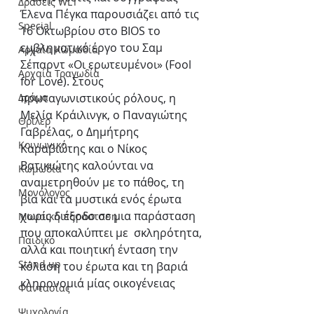
Δράσεις WLT
Έλενα Πέγκα παρουσιάζει από τις 
Special
16 Οκτωβρίου στο BIOS το 
εμβληματικό έργο του Σαμ 
Αρχαία Κωμωδία
Σέπαρντ «Οι ερωτευμένοι» (Fool 
Αρχαία Τραγωδία
for Love). Στους 
Δράμα
πρωταγωνιστικούς ρόλους, η 
Μελία Κράιλινγκ, ο Παναγιώτης 
Θρίλερ
Γαβρέλας, ο Δημήτρης 
Κοινωνικό
Καραβιώτης και ο Νίκος 
Βατικιώτης καλούνται να 
Κωμωδία
αναμετρηθούν με το πάθος, τη 
Μονόλογος
βία και τα μυστικά ενός έρωτα 
χωρίς διέξοδο σε μια παράσταση 
Μουσική παράσταση
που αποκαλύπτει με  σκληρότητα, 
Παιδικό
αλλά και ποιητική ένταση την 
Stand up
κόλαση του έρωτα και τη βαριά 
κληρονομιά μίας οικογένειας
Φαντασίας
Ψυχολογία