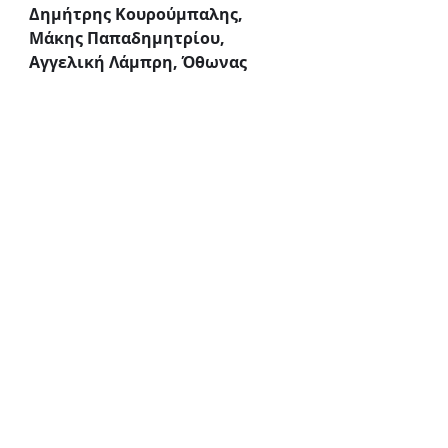
Δημήτρης Κουρούμπαλης, 
Μάκης Παπαδημητρίου, 
Αγγελική Λάμπρη, Όθωνας 
Μεταξάς, Ορφέας Αυγουστίδης, 
Δημήτρης Λιόλιος, Πέτρος 
Λαγούτης, Δημήτρης 
Νασιούλας, Γιώργος 
Καπουτζίδης, Μαρία Γαλάτη, 
Τόνυ Δημητρίου, Θωμαΐς 
Ανδρούτσου, Ρένια Λουιζίδου, 
Τζόυς Ευείδη
ΠΛΗΡΟΦΟΡΙΕΣ
Παραστάσεις:
Κάθε Παρασκευή και Σάββατο 
στις 21:15 & Κυριακές στις 18:15, 
έως και την Κυριακή 28 
Ιανουαρίου 2024