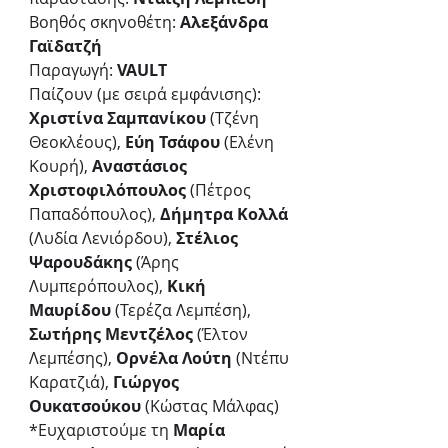
Βοηθός σκηνοθέτη: 
Αλεξάνδρα 
Γαϊδατζή 
Παραγωγή:
 VAULT 
Παίζουν (με σειρά εμφάνισης): 
Χριστίνα Σαμπανίκου
 (Τζένη 
Θεοκλέους), 
Εύη Τσάφου 
(Ελένη 
Κουρή), 
Αναστάσιος 
Χριστοφιλόπουλος
 (Πέτρος 
Παπαδόπουλος), 
Δήμητρα Κολλά
(Λυδία Λενιόρδου), 
Στέλιος 
Ψαρουδάκης
 (Άρης 
Λυμπερόπουλος), 
Κική 
Μαυρίδου
 (Τερέζα Λεμπέση), 
Σωτήρης Μεντζέλος
 (Έλτον 
Λεμπέσης), 
Ορνέλα Λούτη
 (Ντέπυ 
Καρατζιά), 
Γιώργος 
Ουκατσούκου
 (Κώστας Μάλφας)
*Ευχαριστούμε τη 
Μαρία 