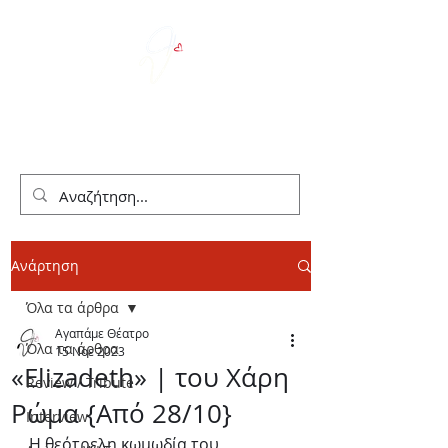
We Love Theater
Ανάρτηση
Όλα τα άρθρα
Αγαπάμε Θέατρο
Όλα τα άρθρα
15 Νοε 2023
«Elizadeth» | του Χάρη
Review / Tribute
Ρώμα {Από 28/10}
Interview
Η θεότρελη κωμωδία του 