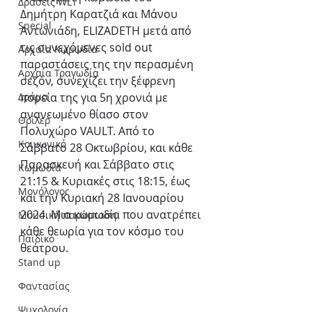
Δράσεις WLT
Δημήτρη Καρατζιά και Μάνου 
Special
Αντωνιάδη, ELIZADETH μετά από 
τις συνεχόμενες sold out 
Αρχαία Κωμωδία
παραστάσεις της την περασμένη 
Αρχαία Τραγωδία
σεζόν, συνεχίζει την ξέφρενη 
Δράμα
πορεία της για 5η χρονιά με 
ανανεωμένο θίασο στον 
Θρίλερ
Πολυχώρο VAULT. Aπό το 
Κοινωνικό
Σάββατο 28 Οκτωβρίου, και κάθε 
Παρασκευή και Σάββατο στις 
Κωμωδία
21:15 & Κυριακές στις 18:15, έως 
Μονόλογος
και την Κυριακή 28 Ιανουαρίου 
2024. Μια κωμωδία που ανατρέπει 
Μουσική παράσταση
κάθε θεωρία για τον κόσμο του 
Παιδικό
θεάτρου.  
Stand up
Φαντασίας
Ψυχολογία