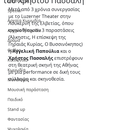
του Χρήστου Πασσαλή
Δράσεις WLT
Μετά από 3 χρόνια συνεργασίας 
Special
με το Luzerner Theater στην 
Αρχαία Κωμωδία
Λουκέρνη της Ελβετίας, όπου 
σκηνοθέτησαν 3 παραστάσεις 
Αρχαία Τραγωδία
(Άλκηστις, Η επίσκεψη της 
Δράμα
Γηραιάς Κυρίας, Ο Βυσσινόκηπος) 
Θρίλερ
η 
Αγγελική Παπούλια
 και ο 
Χρήστος Πασσαλής
 επιστρέφουν 
Κοινωνικό
στη θεατρική σκηνή της Αθήνας 
Κωμωδία
με μια performance σε δική τους 
σύλληψη και σκηνοθεσία.
Μονόλογος
Μουσική παράσταση
Παιδικό
Stand up
Φαντασίας
Ψυχολογία