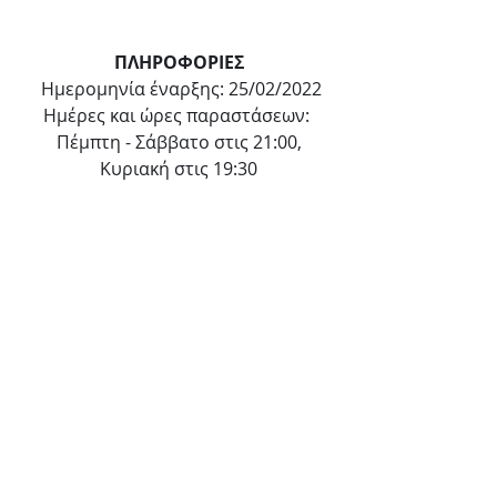
ΠΛΗΡΟΦΟΡΙΕΣ
Ημερομηνία έναρξης: 25/02/2022
Ημέρες και ώρες παραστάσεων: 
Πέμπτη - Σάββατο στις 21:00,
Κυριακή στις 19:30
Προπώληση: 
viva.gr
Πληροφορίες - Κρατήσεις: 694 
5054160
Διάρκεια: 60 λεπτά
Τιμές Εισιτηρίων: 15 ευρώ 
κανονικό, 10 ευρώ Φοιτητικό - 
Ανέργων
Θέατρο Σφενδόνη, Μακρή 4. 
Στάση Μετρό: Ακρόπολη