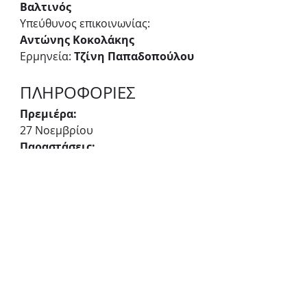
Βαλτινός
Υπεύθυνος επικοινωνίας: 
Αντώνης Κοκολάκης
Ερμηνεία: 
Τζίνη Παπαδοπούλου
ΠΛΗΡΟΦΟΡΙΕΣ
Πρεμιέρα: 
27 Νοεμβρίου
Παραστάσεις:
27 Νοεμβρίου - 9 Ιανουαρίου
Ημέρες & ώρες παραστάσεων:
Δευτέρα - Τρίτη στις 21:00
Τιμές εισιτηρίων:
15€ γενική είσοδος, 12€ μειωμένο
Προπώληση:
more.com