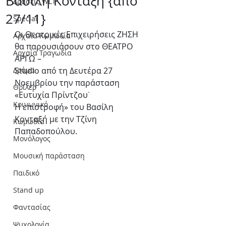
Βασίλη Κονταξή {από
Δράσεις WLT
27/11}
Special
Οι Θεατρικές Επιχειρήσεις ΖΗΣΗ 
Αρχαία Κωμωδία
θα παρουσιάσουν στο ΘΕΑΤΡΟ 
Αρχαία Τραγωδία
ΑΡΓΩ –
Δράμα
Studio από τη Δευτέρα 27 
Νοεμβρίου την παράσταση 
Θρίλερ
«Ευτυχία Πρίντζου˙
Κοινωνικό
Η επιστροφή» του Βασίλη 
Κονταξή με την Τζίνη 
Κωμωδία
Παπαδοπούλου.
Μονόλογος
Μουσική παράσταση
Παιδικό
Stand up
Φαντασίας
Ψυχολογία