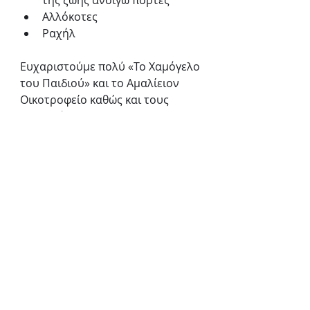
της ζωής ανοίγω πόρτες
Αλλόκοτες
Ραχήλ 
Ευχαριστούμε πολύ «Το Χαμόγελο 
του Παιδιού» και το Αμαλίειον 
Οικοτροφείο καθώς και τους 
συνεργάτες μας 
Άντζελα 
Γκοζιάκα, Άντζυ Νομικού και 
Ευαγγελία Σκρομπόλα 
για τη 
συνεργασία και την εμπιστοσύνη 
και ευχόμαστε να ακολουθήσουν 
κι άλλοι.
Η δράση συνεχίζεται και το 2024 
με περισσότερη αγάπη για το 
θέατρο και τον συνάνθρωπο.
Ανδρονίκη Προκόπη
Το Χαμόγελο του Παιδιού
Δράσεις WLT
Αμαλίειον