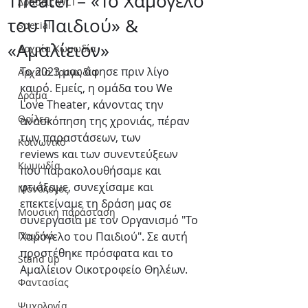
Theater – «Το Χαμόγελο
Δράσεις WLT
του Παιδιού» &
Special
«Αμαλίειον»
Αρχαία Κωμωδία
Το 2023 μας άφησε πριν λίγο 
Αρχαία Τραγωδία
καιρό. Εμείς, η ομάδα του We 
Δράμα
Love Theater, κάνοντας την 
Θρίλερ
ανασκόπηση της χρονιάς, πέραν 
των παραστάσεων, των 
Κοινωνικό
reviews και των συνεντεύξεων 
Κωμωδία
που παρακολουθήσαμε και 
φτιάξαμε, συνεχίσαμε και 
Μονόλογος
επεκτείναμε τη δράση μας σε 
Μουσική παράσταση
συνεργασία με τον Οργανισμό "Το 
Παιδικό
Χαμόγελο του Παιδιού". Σε αυτή 
προστέθηκε πρόσφατα και το 
Stand up
Αμαλίειον Οικοτροφείο Θηλέων.
Φαντασίας
Ψυχολογία