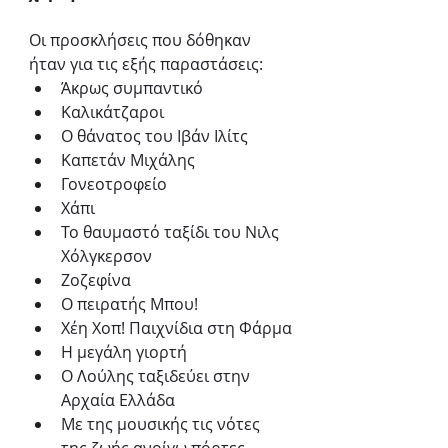
Οι προσκλήσεις που δόθηκαν 
ήταν για τις εξής παραστάσεις: 
Άκρως συμπαντικό
Καλικάτζαροι
Ο θάνατος του Ιβάν Ιλίτς
Καπετάν Μιχάλης
Γονεοτροφείο
Χάπι
Το θαυμαστό ταξίδι του Νιλς 
Χόλγκερσον
Ζοζεφίνα 
Ο πειρατής Μπου!
Χέη Χοπ! Παιχνίδια στη Φάρμα
Η μεγάλη γιορτή 
Ο Λούλης ταξιδεύει στην 
Αρχαία Ελλάδα
Με της μουσικής τις νότες 