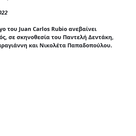
Παιδικό
Stand up
Φαντασίας
Ψυχολογία
022
ο του Juan Carlos Rubio ανεβαίνει
ός, σε σκηνοθεσία του Παντελή Δεντάκη,
αραγιάννη και Νικολέτα Παπαδοπούλου.