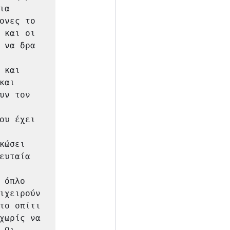
α 
ονες το 
 και οι 
 να δρα 
και 
αι 
ν τον 
ου έχει 
ώσει 
υταία 
όπλο

ιχειρούν 
το σπίτι 
χωρίς να 