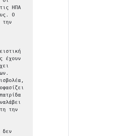
Οι 
τις ΗΠΑ 
ς. Ο 
την 
ειστική 
ς έχουν 
ει 
ν. 
ισβολέα, 
οφασίζει 
πατρίδα 
ναλάβει 
η την 
δεν 