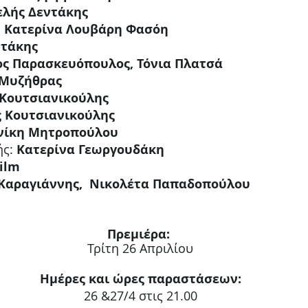
ελής Δεντάκης
:
 Κατερίνα Λουβάρη Φασόη
ντάκης
ος Παρασκευόπουλος, Τόνια Πλατσά
 Μυζήθρας
 Κουτσιανικούλης
 Κουτσιανικούλης
νίκη Μητροπούλου
ς:
 Κατερίνα Γεωργουδάκη
Film
 Καραγιάννης,  Νικολέτα Παπαδοπούλου
Πρεμιέρα: 
Τρίτη 26 Απριλίου
Ημέρες και ώρες παραστάσεων:
26 &27/4 στις 21.00