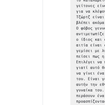
το καταλάβει
γείτονες είν
για να κλέψο
Τζώρτζ είναι
βλέπει ακόμα
Ο φόβος γενν
αντιμετωπίζει
ο ίδιος και 
αιτία είναι 
γεμίσει με λ
πείσει πως η
Επιλέγει να 
γιατί αυτό θ
να γίνει ένα
του. Είναι γ
αυτήν την εθ
γυναίκα του.
περάσουν ένα
προασπίζοντα