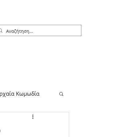
ρχαία Κωμωδία
λογος
o