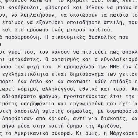
ς φτάνουν κάτω απ’ το κρεβάτι σου, όπως λέει. 
αι κακόβουλοι, φθονεροί και θέλουν να μπουν σ
υν, να λεηλατήσουν, να σκοτώσουν τα παιδιά του
 έτοιμος να εξοντώσει οποιαδήποτε απειλή, που 
 και στο πρόσωπο ενός μικρού παιδιού.

ά παραφροσύνη. Η οικονομικές δυσκολίες που 


οι γύρω του, τον κάνουν να πιστεύει πως αποκλ
οι μετανάστες. Ο ρατσισμός και ο εθνολαϊκισμό
ύσσα την ψυχή του. Η προπαγάνδα των ΜΜΕ τον έχ
 εγκληματικότητα είναι δημιούργημα των γειτόνω
πάρει ένα όπλο και να σκοτώσει κάθε επίδοξο ε
εωρεί νόμιμο, αλληλέγγυο, εθνικό και ιερό. Απ
 αδιαπέραστο φράγμα, προστατεύοντας έτσι την 
εμάτος υπερηφάνεια και ευγνωμοσύνη που έχει α
νική αποστολή υψίστης σημασίας, με συμπαραστάτ
 Αποφάσισαν από κοινού, αντί για διακοπές, να 
 μήνα μέσα στην καυτή έρημο της Αριζόνα, 
ς τα Αμερικανικά σύνορα. Κι όμως, η Μάργκαρετ 