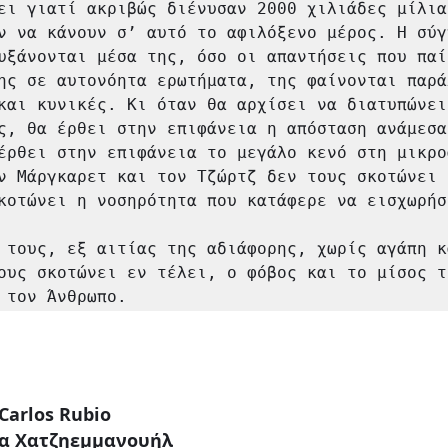
ει γιατί ακριβώς διένυσαν 2000 χιλιάδες μίλια
ν να κάνουν σ’ αυτό το αφιλόξενο μέρος. Η σύγ
υξάνονται μέσα της, όσο οι απαντήσεις που παί
ης σε αυτονόητα ερωτήματα, της φαίνονται παράλ
και κυνικές. Κι όταν θα αρχίσει να διατυπώνει 
ς, θα έρθει στην επιφάνεια η απόσταση ανάμεσα 
έρθει στην επιφάνεια το μεγάλο κενό στη μικροα
ν Μάργκαρετ και τον Τζώρτζ δεν τους σκοτώνει έ
κοτώνει η νοσηρότητα που κατάφερε να εισχωρήσ
 τους, εξ αιτίας της αδιάφορης, χωρίς αγάπη κ
ους σκοτώνει εν τέλει, ο φόβος και το μίσος το
 τον Άνθρωπο.‍
 Carlos Rubio
ία Χατζηεμμανουήλ