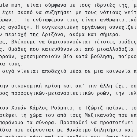
ute man, είναι σύμφωνα με τους ιδρυτές της, μι
 έχει σκοπό να συζητήσει με τους νότιους γείτ
όρων... Το ενδιαφέρον τους είναι ανθρωπιστικό
υς αγαθές». Η συγκεκριμένη οργάνωση συνεχίζει
ν περιοχή της Αριζόνα, ακόμα και σήμερα.

ας, βλέπουμε να δημιουργούνται τέτοιες ομάδες 
ς. Ομάδες που κατευθύνονται από μισαλλοδοξία κ
ορούν, χρησιμοποιούν βία κατά βούληση, παίρνου
ια τους.

 σιγά γίνεται αποδεχτό μέσα σε μια κοινωνία π
την οικονομική κρίση και απ’ την άλλη έχει σηκ
ρος προσφυγικών-μεταναστευτικών ροών, την τελε
του Χουάν Κάρλος Ρούμπιο, ο Τζώρτζ παίρνει το 
ατέψει τη χώρα του από τους Μεξικανούς που επ
παράνομα τα σύνορα. Προσπαθεί να προστατέψει 
ίδια που σέρνονται με θανάσιμο δηλητήριο και 