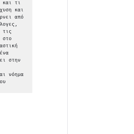
 και τι 
χυση και 
ρνει από 
ογες, 
τις 
στο 
στική 
να 
ει στην 
αι νόημα 
υ 