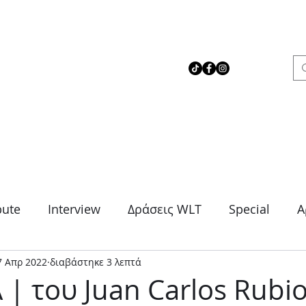
 Love Theater
bute
Interview
Δράσεις WLT
Special
Α
7 Απρ 2022
διαβάστηκε 3 λεπτά
μα
Θρίλερ
Κοινωνικό
Κωμωδία
Μονό
| του Juan Carlos Rubi