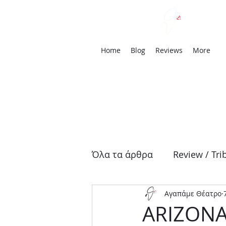
We
Home
Blog
Reviews
More
Όλα τα άρθρα
Review / Tri
Αγαπάμε Θέατρο
Αρχαία Τραγωδία
Δρά
ARIZONA 