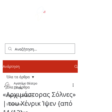
We Love Theater
Ανάρτηση
Όλα τα άρθρα
Αγαπάμε Θέατρο
Όλα τα άρθρα
27 Ιαν
«Αρχιμάστορας Σόλνες»
Review / Tribute
| του Χένρικ Ίψεν {από
Interview