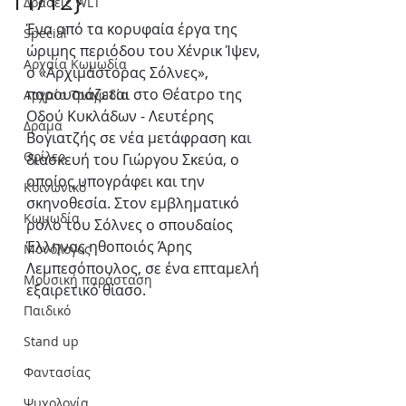
11/12}
Δράσεις WLT
Ένα από τα κορυφαία έργα της 
Special
ώριμης περιόδου του Χένρικ Ίψεν, 
Αρχαία Κωμωδία
ο «Αρχιμάστορας Σόλνες», 
παρουσιάζεται στο Θέατρο της 
Αρχαία Τραγωδία
Οδού Κυκλάδων - Λευτέρης 
Δράμα
Βογιατζής σε νέα μετάφραση και 
Θρίλερ
διασκευή του Γιώργου Σκεύα, ο 
οποίος υπογράφει και την 
Κοινωνικό
σκηνοθεσία. Στον εμβληματικό 
Κωμωδία
ρόλο του Σόλνες ο σπουδαίος 
Έλληνας ηθοποιός Άρης 
Μονόλογος
Λεμπεσόπουλος, σε ένα επταμελή 
Μουσική παράσταση
εξαιρετικό θίασο.
Παιδικό
Stand up
Φαντασίας
Ψυχολογία