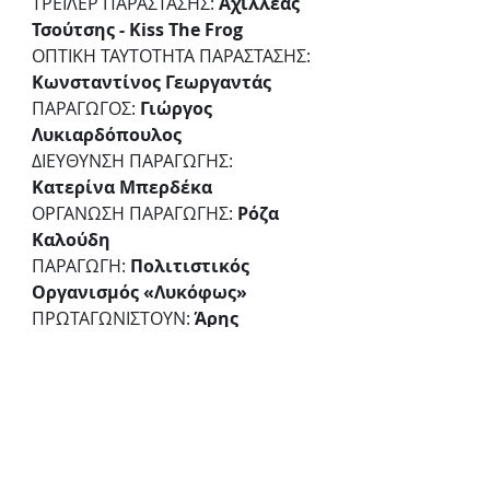
ΤΡΕΙΛΕΡ ΠΑΡΑΣΤΑΣΗΣ: 
Αχιλλέας 
Τσούτσης - Kiss The Frog
ΟΠΤΙΚΗ ΤΑΥΤΟΤΗΤΑ ΠΑΡΑΣΤΑΣΗΣ: 
Κωνσταντίνος Γεωργαντάς
ΠΑΡΑΓΩΓΟΣ: 
Γιώργος 
Λυκιαρδόπουλος
ΔΙΕΥΘΥΝΣΗ ΠΑΡΑΓΩΓΗΣ: 
Κατερίνα Μπερδέκα
ΟΡΓΑΝΩΣΗ ΠΑΡΑΓΩΓΗΣ: 
Ρόζα 
Καλούδη
ΠΑΡΑΓΩΓΗ: 
Πολιτιστικός 
Οργανισμός «Λυκόφως»
ΠΡΩΤΑΓΩΝΙΣΤΟΥΝ: 
Άρης 
Λεμπεσόπουλους, Άγγελος 
Μπούρας, Νικολίτσα Ντρίζη, 
Γιάννης Εγγλέζος, Γιούλη 
Γεωργακοπούλου, Ιωάννα 
Καλλιτσάντση, Λουίζα Παυλάκη