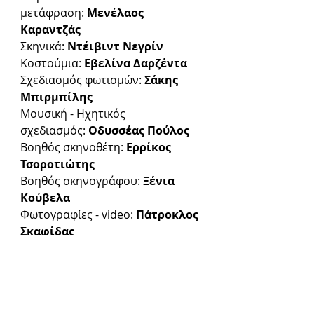
μετάφραση: 
Μενέλαος 
Καραντζάς
Σκηνικά: 
Ντέιβιντ Νεγρίν
Κοστούμια: 
Εβελίνα Δαρζέντα
Σχεδιασμός φωτισμών: 
Σάκης 
Μπιρμπίλης
Μουσική - Ηχητικός 
σχεδιασμός: 
Οδυσσέας Πούλος
Βοηθός σκηνοθέτη: 
Ερρίκος 
Τσοροτιώτης
Βοηθός σκηνογράφου: 
Ξένια 
Κούβελα
Φωτογραφίες - video: 
Πάτροκλος 
Σκαφίδας
Σχεδιασμός Οπτικής 
Ταυτότητας: 
Γιάννης 
Παπαδόπουλος 
Επικοινωνία: 
Μάρθα Κοσκινά