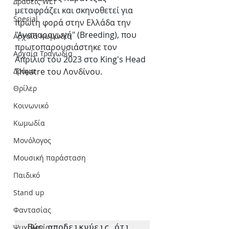
Δράσεις WLT
μεταφράζει και σκηνοθετεί για 
Special
πρώτη φορά στην Ελλάδα την 
"Αναπαραγωγή" (Breeding), που 
Αρχαία Κωμωδία
πρωτοπαρουσιάστηκε τον 
Αρχαία Τραγωδία
Απρίλιο του 2023 στο King's Head 
Δράμα
Theatre του Λονδίνου.
Θρίλερ
Κοινωνικό
Κωμωδία
Μονόλογος
Μουσική παράσταση
Παιδικό
Stand up
Φαντασίας
Ψυχολογία
Πώς αποδεικνύεις ότι 