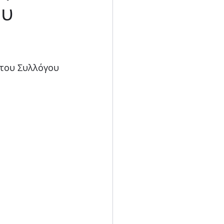
ου
Blog
 του Συλλόγου 