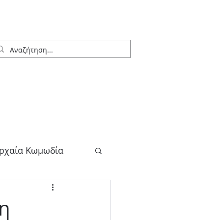
ρχαία Κωμωδία
λογος
 η