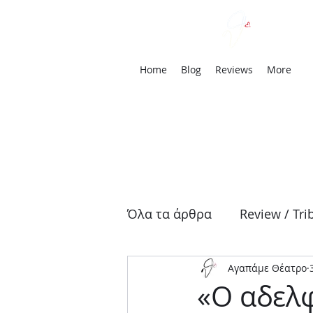
We
Home
Blog
Reviews
More
Όλα τα άρθρα
Review / Tri
Αγαπάμε Θέατρο
Αρχαία Τραγωδία
Δρά
«Ο αδελφ