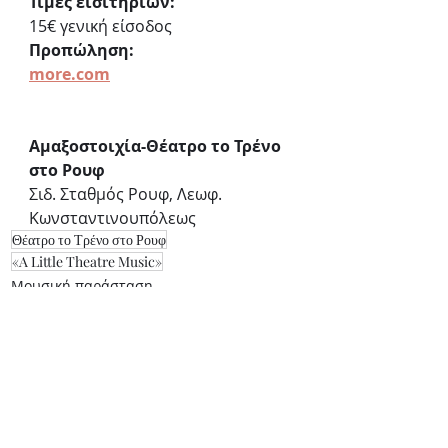
Τιμές εισιτηρίων:
15€ γενική είσοδος
Προπώληση:
more.com
Αμαξοστοιχία-Θέατρο το Τρένο 
στο Ρουφ
Σιδ. Σταθμός Ρουφ, Λεωφ. 
Κωνσταντινουπόλεως 
Θέατρο το Τρένο στο Ρουφ
«A Little Theatre Music»
Μουσική παράσταση
Πρόσφατες
Εμφάνιση
όλων
αναρτήσεις