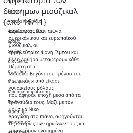
στην ιστορία των
Δράσεις WLT
διάσημων μιούζικαλ
Special
{από 16/11}
Αρχαία Κωμωδία
Διανύοντας έναν αιώνα 
Αρχαία Τραγωδία
αμερικάνικου και ευρωπαϊκού 
Δράμα
μιούζικαλ, οι
Θρίλερ
ερμηνεύτριες Φανή Γέμτου και 
Έλλη Δαδήρα μεταφέρουν κάθε 
Κοινωνικό
Πέμπτη στο
Κωμωδία
Μουσικό Βαγόνι του Τρένου του 
Ρουφ πάνω από είκοσι 
Μονόλογος
γυναικείους ρόλους
Μουσική παράσταση
που άφησαν εποχή μέσα από τα 
Παιδικό
τραγούδια τους. Μαζί με τον 
μουσικό Νίκο
Stand up
Δρογώση στο πιάνο, αφηγούνται 
Φαντασίας
τις ιστορίες των ηρωίδων τους και
ερμηνεύουν αγαπημένα 
Ψυχολογία