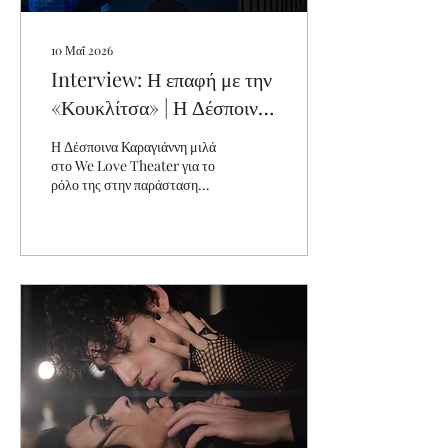
10 Μαΐ 2026
Interview: Η επαφή με την
«Κουκλίτσα» | Η Δέσποινα
Καραγιάννη αποκλειστικά
Η Δέσποινα Καραγιάννη μιλά
στο We Love Theater
στο We Love Theater για το
ρόλο της στην παράσταση
«Κουκλίτσα» στο Εθνικό
θέατρο