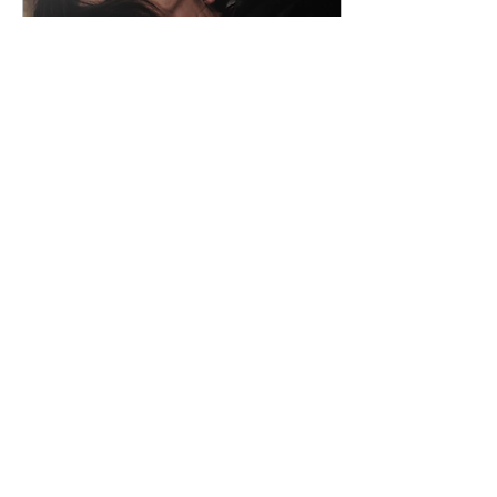
1 Απρ 2026
Tribute: Η Ηλέκτρα
πανταχού, ''εκτός", αλλά και
''εντός''
Η απόφαση, που έλαβε το
όνομα "Ηλέκτρα εντός", δεν
μπορούσε παρά να κεντρίσει
το ενδιαφέρον του
θεατρόφιλου κόσμου
Φόρτωση περισσοτέρων
Φόρμα Εγγραφής
Συμπλήρωσε το mail σου για να ενημερώνεσαι όταν