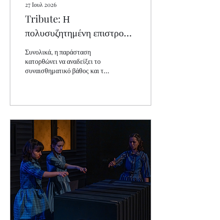
27 Ιουλ 2026
Tribute: Η
πολυσυζητημένη επιστροφή
της «Αντιγόνης»
Συνολικά, η παράσταση
κατορθώνει να αναδείξει το
συναισθηματικό βάθος και τη
δύναμη του αρχαίου λόγου,
αφήνοντας ανεμπόδιστη την
ουσιαστική του αφομοίωση
από τους θεατές.