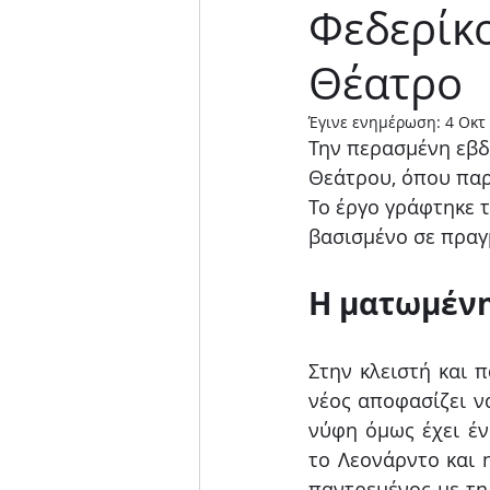
Φεδερίκο
Μουσική παράσταση
Θέατρο
Έγινε ενημέρωση:
4 Οκτ
Την περασμένη εβδ
Θεάτρου, όπου παρ
Το έργο γράφτηκε τ
βασισμένο σε πραγ
Η ματωμένη
Στην κλειστή και 
νέος αποφασίζει ν
νύφη όμως έχει έν
το Λεονάρντο και 
παντρεμένος με τη 