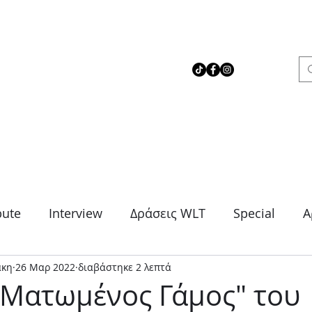
 Love Theater
bute
Interview
Δράσεις WLT
Special
Α
άκη
26 Μαρ 2022
διαβάστηκε 2 λεπτά
μα
Θρίλερ
Κοινωνικό
Κωμωδία
Μονό
"Ματωμένος Γάμος" του