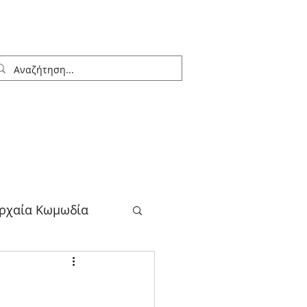
ρχαία Κωμωδία
λογος