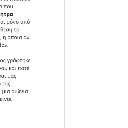
α που 
ητρα 
Και μόνο από 
άθεση το 
)
, η οποία αν 
αν. 
λος γράφτηκε 
γου και ποτέ 
αι μας 
σης. 
 μια αιώνια 
ίναι 