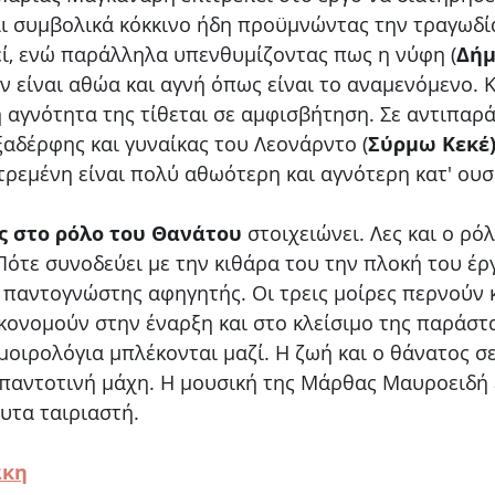
ναι συμβολικά κόκκινο ήδη προϋμνώντας την τραγωδί
εί, ενώ παράλληλα υπενθυμίζοντας πως η νύφη (
Δήμ
εν είναι αθώα και αγνή όπως είναι το αναμενόμενο. 
η αγνότητα της τίθεται σε αμφισβήτηση. Σε αντιπαρ
ξαδέρφης και γυναίκας του Λεονάρντο (
Σύρμω Κεκέ
τρεμένη είναι πολύ αθωότερη και αγνότερη κατ' ουσί
ς στο ρόλο του Θανάτου
 στοιχειώνει. Λες και ο ρό
. Πότε συνοδεύει με την κιθάρα του την πλοκή του έρ
 παντογνώστης αφηγητής. Οι τρεις μοίρες περνούν κ
κονομούν στην έναρξη και στο κλείσιμο της παράστα
οιρολόγια μπλέκονται μαζί. Η ζωή και ο θάνατος σε
 παντοτινή μάχη. Η μουσική της Μάρθας Μαυροειδή ε
υτα ταιριαστή. 
άκη