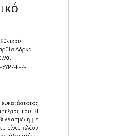
ικό
Blog
Εθνικού 
αρθία Λόρκα. 
ίναι 
υγγραφέα. 
 ευκατάστατος 
ητέρας του. Η 
ωνιασμένη με 
ο είναι πλέον 
αμήλιο γλέντι 