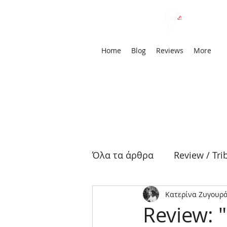
We
Home
Blog
Reviews
More
Όλα τα άρθρα
Review / Tri
Κατερίνα Ζυγουρ
Αρχαία Τραγωδία
Δρά
Review: 