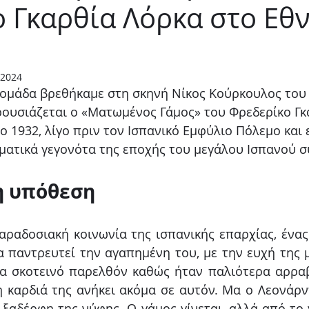
 Γκαρθία Λόρκα στο Εθν
Παιδικό
Stand up
Φαντασίας
Ψυχολογία
 2024
ομάδα βρεθήκαμε στη σκηνή Νίκος Κούρκουλος του 
ουσιάζεται ο «Ματωμένος Γάμος» του Φρεδερίκο Γκ
ο 1932, λίγο πριν τον Ισπανικό Εμφύλιο Πόλεμο και ε
ματικά γεγονότα της εποχής του μεγάλου Ισπανού σ
 υπόθεση 
παραδοσιακή κοινωνία της ισπανικής επαρχίας, ένας
α παντρευτεί την αγαπημένη του, με την ευχή της μ
α σκοτεινό παρελθόν καθώς ήταν παλιότερα αρραβ
η καρδιά της ανήκει ακόμα σε αυτόν. Μα ο Λεονάρντ
ξαδέρφη της νύφης. Ο γάμος γίνεται, αλλά από το γ