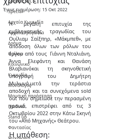
χρόνος επιτυχίας
Δράσεις WLT
Έγινε ενημέρωση:
15 Οκτ 2022
Special
Αρχαία Κωμωδία
Η μεγάλη επιτυχία της 
εμβληματικής τραγωδίας του 
Αρχαία Τραγωδία
Ουίλιαμ Σαίξπηρ, «Μάκμπεθ», με 
Δράμα
απόδοση όλων των ρόλων του 
έργου από τους  Γιάννη Νταλιάνη, 
Θρίλερ
Άννα Ελεφάντη και Θανάση 
Κοινωνικό
Βλαβιανόκαι τη σκηνοθετική 
Κωμωδία
υπογραφή του Δημήτρη 
Μυλωνά,μετά την τεράστια 
Μονόλογος
αποδοχή και τα συνεχόμενα sold 
Μουσική παράσταση
out που σημείωσε την περασμένη 
χρονιά, επιστρέφει από τις 3 
Παιδικό
Οκτωβρίου 2022 στην Κάτω Σκηνή 
Stand up
του «Από Μηχανής» Θεάτρου.
Φαντασίας
Η υπόθεση: 
Ψυχολογία