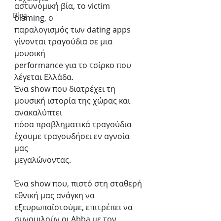
αστυνομική βία, το victim 
Blog
blaming, ο
παραλογισμός των dating apps 
γίνονται τραγούδια σε μια 
μουσική
performance για το τσίρκο που 
λέγεται Ελλάδα.
Ένα show που διατρέχει τη 
μουσική ιστορία της χώρας και 
ανακαλύπτει
πόσα προβληματικά τραγούδια 
έχουμε τραγουδήσει εν αγνοία 
μας
μεγαλώνοντας.
Ένα show που, πιστό στη σταθερή 
εθνική μας ανάγκη να
εξευρωπαϊστούμε, επιτρέπει να 
συνομιλούν οι Abba με τον 