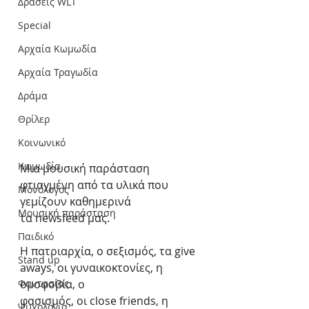
Δράσεις WLT
Special
Αρχαία Κωμωδία
Αρχαία Τραγωδία
Δράμα
Θρίλερ
Κοινωνικό
Κωμωδία
Μια μουσική παράσταση 
φτιαγμένη από τα υλικά που 
Μονόλογος
γεμίζουν καθημερινά
Μουσική παράσταση
τα newsfeed μας.
Παιδικό
Η πατριαρχία, ο σεξισμός, τα give 
Stand up
aways, οι γυναικοκτονίες, η 
ομοφοβία, ο
Φαντασίας
φασισμός, οι close friends, η 
Ψυχολογία